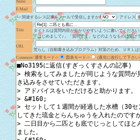
Name
/
E-Mail
/
└> 関連するレス記事をメールで受信しますか?
/ アドレス
/
Title
タイトルは質問内容が分かりやすいように書いてください
「はじめまして♪」「質問です」などのようなものは避け
/
URL
荒らし（自動書き込みプログラム）対策のため、ＵＲＬは
Comment/ 通常モード->
図表モード->
(適当に改行して下さい/半