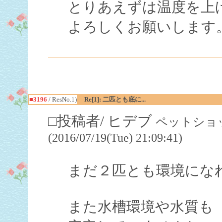
とりあえずは温度を上
よろしくお願いします
■3196
/ ResNo.1)
Re[1]: 二匹とも底に...
□投稿者/ ヒデブ
ペットショッ
(2016/07/19(Tue) 21:09:41)
まだ２匹とも環境にな
また水槽環境や水質も