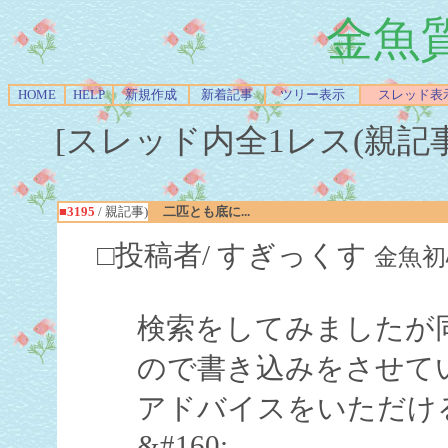
金魚
HOME
HELP
新規作成
新着記事
ツリー表示
スレッド表
[スレッド内全1レス(親記事-Re
■3195
/ 親記事)
二匹とも底に...
□投稿者/ すぎっくす
金魚初心者
検索をしてみましたが
ので書き込みをさせて
アドバイスをいただけ
&#160;