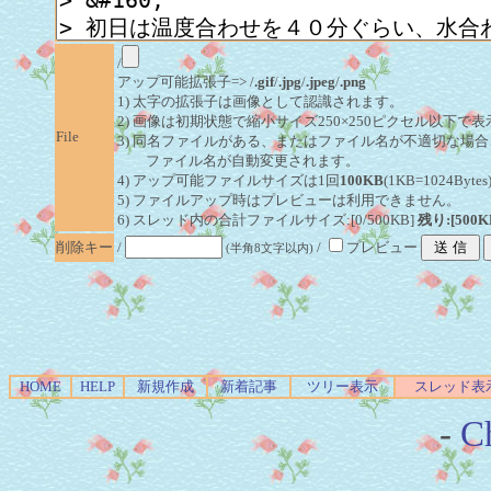
/
アップ可能拡張子=> /
.gif
/
.jpg
/
.jpeg
/
.png
1) 太字の拡張子は画像として認識されます。
2) 画像は初期状態で縮小サイズ250×250ピクセル以下で
File
3) 同名ファイルがある、またはファイル名が不適切な場合
ファイル名が自動変更されます。
4) アップ可能ファイルサイズは1回
100KB
(1KB=1024By
5) ファイルアップ時はプレビューは利用できません。
6) スレッド内の合計ファイルサイズ:[0/500KB]
残り:[500K
削除キー
/
/
プレビュー
(半角8文字以内)
HOME
HELP
新規作成
新着記事
ツリー表示
スレッド表
-
Ch