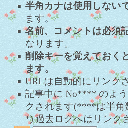
半角カナは使用しない
ます。
名前、コメントは必須
なります。
削除キーを覚えておく
ます。
URLは自動的にリンク
記事中に No**** 
クされます(****は半角
*) 過去ログへはリンク