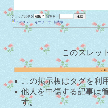
チェック記事を
削除キー/
このスレッドをツリーで一括表示
このスレッド
この
この掲示板はタグを利
他人を中傷する記事は
す。