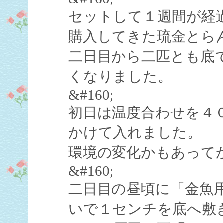
セットして１週間が経
購入してきた琉金とら
二日目から二匹とも底
くなりました。
&#160;
初日は温度合わせを４
かけて入れました。
環境の変化かもあって
&#160;
二日目の昼頃に「金魚
いで１センチを底へ敷