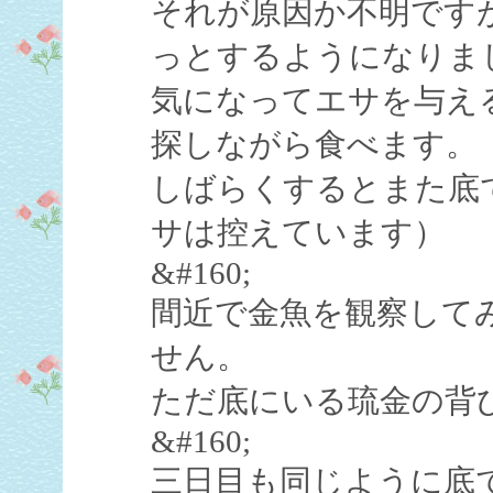
それが原因か不明です
っとするようになりま
気になってエサを与え
探しながら食べます。
しばらくするとまた底
サは控えています）
&#160;
間近で金魚を観察して
せん。
ただ底にいる琉金の背
&#160;
三日目も同じように底