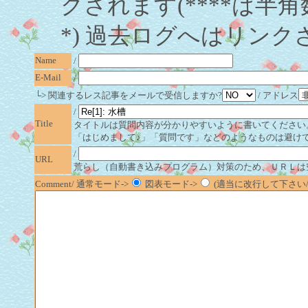
クされます(****は半角
*) 過去ログへはリンク
Name
/
E-Mail
/
└> 関連するレス記事をメールで受信しますか?
/ アドレス
/
Title
タイトルは質問内容が分かりやすいように書いてください
「はじめまして♪」「質問です」などのようなものは避け
/
URL
荒らし（自動書き込みプログラム）対策のため、ＵＲＬは
Comment/ 通常モード->
図表モード->
(適当に改行して下さい/半