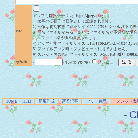
/
アップ可能拡張子=> /
.gif
/
.jpg
/
.jpeg
/
.png
1) 太字の拡張子は画像として認識されます。
2) 画像は初期状態で縮小サイズ250×250ピクセル以下で
File
3) 同名ファイルがある、またはファイル名が不適切な場合
ファイル名が自動変更されます。
4) アップ可能ファイルサイズは1回
100KB
(1KB=1024By
5) ファイルアップ時はプレビューは利用できません。
6) スレッド内の合計ファイルサイズ:[0/500KB]
残り:[500K
削除キー
/
/
プレビュー
(半角8文字以内)
HOME
HELP
新規作成
新着記事
ツリー表示
スレッド表
-
Ch