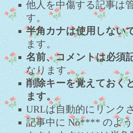
他人を中傷する記事は
す。
半角カナは使用しない
ます。
名前、コメントは必須
なります。
削除キーを覚えておく
ます。
URLは自動的にリンク
記事中に No**** 