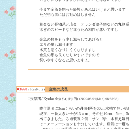
今まで金魚を飼った経験があればいけると思います
ただ初心者にはお勧めはしません
和金など長物系と琉金 オランダ獅子頭などの丸物
泳ぎのスピードなど違うため相性が悪いですし
金魚の数をもう少し減らしてあげると
エサの量も減りますし
水質も悪くなりにくくなりますし
金魚の形も良くなりやすいですので
飼いやすくなると思いますよ。
■3668
/ ResNo.2)
金魚の成長
□投稿者/ Kyoko
金魚初心者(1回)-(2020/05/04(Mon) 08:55:36)
昨年夏頃に3cmくらいの丹頂4匹を60cm水槽で飼い
現在、一番大きい子が13ｃｍ、その他10cm、5cm、
出てきました。ろ過装置２個、サンゴ砂、水替え毎日
でエアーレーションも十分しています。病気は一度