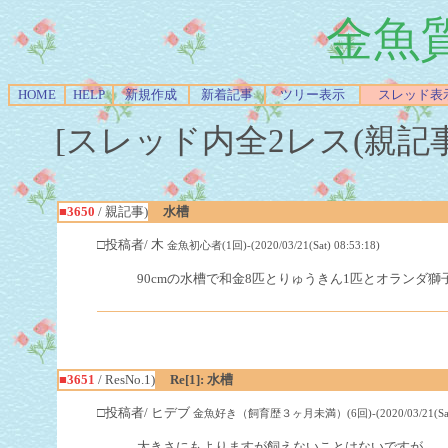
金魚
HOME
HELP
新規作成
新着記事
ツリー表示
スレッド表
[スレッド内全2レス(親記事-Re
■3650
/ 親記事)
水槽
□投稿者/ 木
金魚初心者(1回)-(2020/03/21(Sat) 08:53:18)
90cmの水槽で和金8匹とりゅうきん1匹とオランダ
■3651
/ ResNo.1)
Re[1]: 水槽
□投稿者/ ヒデブ
金魚好き（飼育歴３ヶ月未満）(6回)-(2020/03/21(Sat) 
大きさにもよりますが飼えないことはないですが