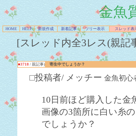
金魚
HOME
HELP
新規作成
新着記事
ツリー表示
スレッド表
[スレッド内全3レス(親記事-Re
■3718
/ 親記事)
寄生中でしょうか？
□投稿者/ メッチー
金魚初心者(1回
10日前ほど購入した
画像の3箇所に白い糸
でしょうか？