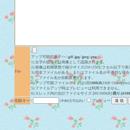
/
アップ可能拡張子=> /
.gif
/
.jpg
/
.jpeg
/
.png
1) 太字の拡張子は画像として認識されます。
2) 画像は初期状態で縮小サイズ250×250ピクセル以下で
File
3) 同名ファイルがある、またはファイル名が不適切な場合
ファイル名が自動変更されます。
4) アップ可能ファイルサイズは1回
100KB
(1KB=1024By
5) ファイルアップ時はプレビューは利用できません。
6) スレッド内の合計ファイルサイズ:[90/500KB]
残り:[410
削除キー
/
/
プレビュー
(半角8文字以内)