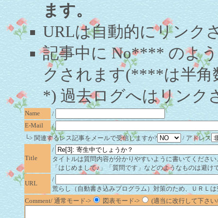
ます。
URLは自動的にリンク
記事中に No**** 
クされます(****は半角
*) 過去ログへはリンク
Name
/
E-Mail
/
└> 関連するレス記事をメールで受信しますか?
/ アドレス
/
Title
タイトルは質問内容が分かりやすいように書いてください
「はじめまして♪」「質問です」などのようなものは避け
/
URL
荒らし（自動書き込みプログラム）対策のため、ＵＲＬは
Comment/ 通常モード->
図表モード->
(適当に改行して下さい/半