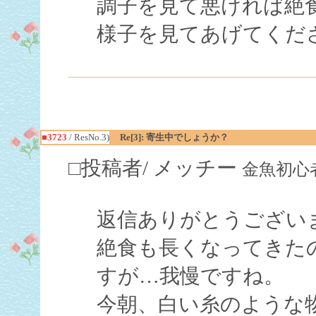
調子を見て悪ければ絶
様子を見てあげてくだ
■3723
/ ResNo.3)
Re[3]: 寄生中でしょうか？
□投稿者/ メッチー
金魚初心者(4回
返信ありがとうござい
絶食も長くなってきた
すが…我慢ですね。
今朝、白い糸のような