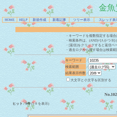
金魚
HOME
HELP
新規作成
新着記事
ツリー表示
スレッド表
・キーワードを複数指定する場合
・検索条件は、(AND)=[A かつ B] 
・[返信]をクリックすると返信ペ
・過去ログから探す場合は検索範
キーワード
/
検索範囲
/
結果表示件数
/
大文字と小文字を区別する
No.1
ヒット / 9件
(1-9 を表示)