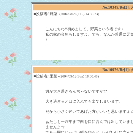
No.10349/Re
■投稿者/ 野菜 -
(2004/08/26(Thu) 14:36:23)
こんにちわ!!初めまして。野菜という者です♪
私の家の金魚もしますよ。でも、なんか普通に元気でピン
♪
No.10976/Re
■投稿者/ 里菜 -
(2004/09/12(Sun) 18:00:40)
餌が大き過ぎるんぢゃないですか??
大き過ぎると口に入れても出てしまいます。
だから小さく砕いてあげた方がいいと思いますょ
ぁたしも一昨年まで餌を口に含んでは出していま
ませんよ☆
でも一回にいっぱい餌をやるといっぱい口に含ん