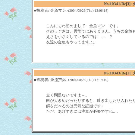
No.10341/Re
■投稿者/ 金魚マン -
(2004/08/26(Thu) 12:06:18)
こんにちわ初めまして　金魚マン　です。

そのしぐさは、異常ではありません。うちの金魚も
えさを小さくしているのでは、、、？

友達の金魚もやってますよ。
No.10343/Re
■投稿者/ 亜流芦温 -
(2004/08/26(Thu) 12:19:10)
全く問題ないですよ～。
餌が大きめだったりすると、吐き出したり入れた
餌をだべるのは元気な証拠です♪
ただ、あげすぎには注意が必要ですね…。