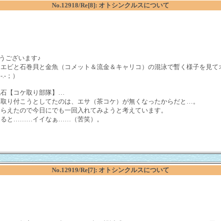
No.12918/Re[8]: オトシンクルスについて
とうございます♪
マエビと石巻貝と金魚（コメット＆流金＆キャリコ）の混泳で暫く様子を見て
.-；）
流石【コケ取り部隊】…
け取り付こうとしてたのは、エサ（茶コケ）が無くなったからだと…。
もらえたので今日にでも一回入れてみようと考えています。
なると………イイなぁ……（苦笑）。
No.12919/Re[7]: オトシンクルスについて