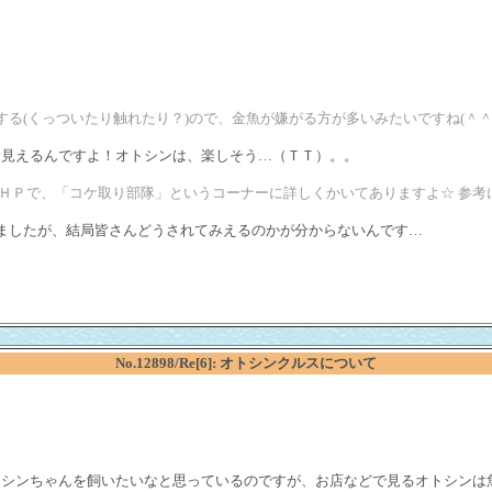
する(くっついたり触れたり？)ので、金魚が嫌がる方が多いみたいですね(＾
に見えるんですよ！オトシンは、楽しそう…（ＴＴ）。。
うＨＰで、「コケ取り部隊」というコーナーに詳しくかいてありますよ☆ 参
ましたが、結局皆さんどうされてみえるのかが分からないんです…
No.12898/Re[6]: オトシンクルスについて
トシンちゃんを飼いたいなと思っているのですが、お店などで見るオトシンは