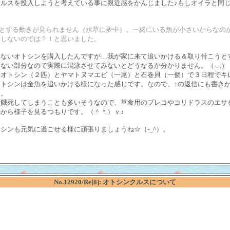
ルスを投入しようと考えている事に親近感をかんじました♪もしオイラと同
うとする動きが見られません（水草に夢中）。一緒にいる魚が小さいからなの
動しないのでは？！と思いました。
いないオトシンを購入したんですが…我が家に来て追いかける＆取り付こうと
い部分なので実際に混泳させてみないとどうなるか分かりません。（-.-;)
はオトシン（２匹）とヤマトヌマエビ（一尾）と石巻貝（一個）で３日程でキ
トシンは金魚を追いかける様になった感じです。なので、↑の返信にも書き
す。
と餓死してしまうことも多いそうなので、草食用のプレコやコリドラスのエサ
から様子を見るつもりです。（＾＾）ｖ♪
シンも元気に過ごせる様に頑張りましょうね☆（-_^）。
No.12920/Re[8]: オトシンクルスについて