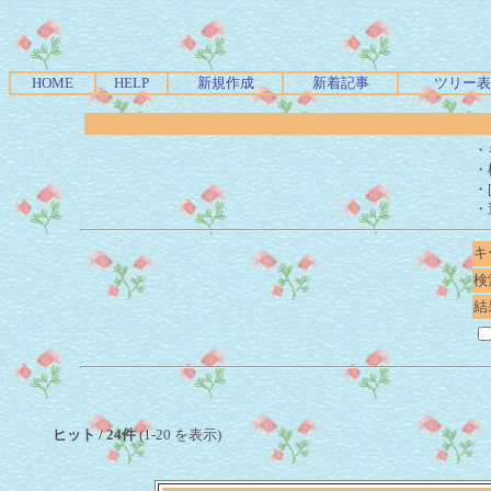
HOME
HELP
新規作成
新着記事
ツリー表
・
・
・
・
キ
検
結
ヒット / 24件
(1-20 を表示)