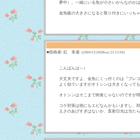
夢中）。一緒にいる魚が小さいからなのか
金魚級の大きさになると取り付きにいっち
■投稿者/ 紅 朱雀 -
(2004/12/20(Mon) 23:12:04)
こんばんは～♪
大丈夫ですよ、金魚にくっ付くのは『プレコ』
よく似ていますがオトシンは大きくなって
オトシンはそこまで肉食じゃないのですが
コケ対策は他にもエビなんかもいますし、
えさのあげすぎはないか、直射日光は当たら