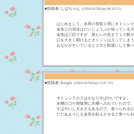
■投稿者/ しばちゃん -
(2004/10/30(Sat) 08:24:25)
はじめまして。水草の苔取り用にオトシン
金魚との混泳はだいじょうぶか知っている
金魚は三匹ですが、尾ヒレの先まで１０数
口を大きく開けるとオトシンは入ってしま
おなかがすいているとエサと勘違いして食
■投稿者/ Knight -
(2004/10/30(Sat) 13:07:55)
オトシンクルスはかなりすばやいですよ。
水槽のコケ掃除用に水槽へ入れていたので
すばやいし大きさもあるので、食べられる
ただあまりにも金魚を飢えさせると食べられて