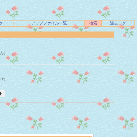
ク
アップファイル一覧
検索
過去ログ
ん)
F)