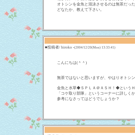
オトシンを金魚と混泳させるのは無茶だっ
どなたか、教えて下さい。
■投稿者/ hiroko -
(2004/12/20(Mon) 13:33:41)
こんにちは(＾＾)
無茶ではないと思いますが、やはりオトシン
金魚と水草◆ＳＰＬＡ＠ＡＳＨ！◆という
「コケ取り部隊」というコーナーに詳しく
参考になさってはどうでしょうか？