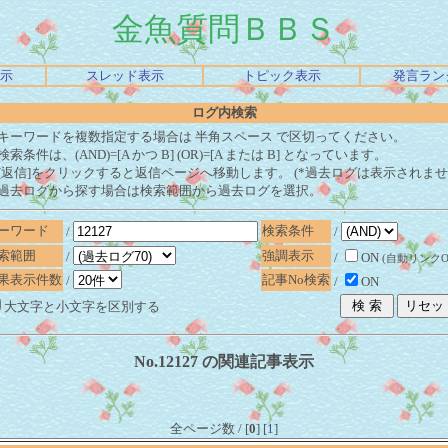
金魚質問ＢＢＳ
示
スレッド表示
トピック表示
発言ラン
ログ内検索
キーワードを複数指定する場合は 半角スペース で区切ってください。
検索条件は、(AND)=[A かつ B] (OR)=[A または B] となっています。
[返信]をクリックすると返信ページへ移動します。 (*過去ログは表示されませ
過去ログから探す場合は検索範囲から過去ログを選択。
ーワード
検索条件
/
/
索範囲
強調表示
/
/
ON
(自動リンクOF
果表示件数
記事No検索
/
/
ON
大文字と小文字を区別する
No.12127 の関連記事表示
全ページ数 / [
0
] [
1
]