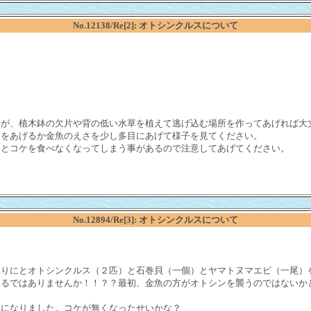
No.12138/Re[2]: オトシンクルスについて
すが、植木鉢の欠片や背の低い水草を植えて逃げ込む場所を作ってあげれば大
トをあげるか金魚のえさを少し多目にあげて様子を見てください。
うとコケを食べなくなってしまう事があるので注意してあげてください。
No.12894/Re[3]: オトシンクルスについて
取りにとオトシンクルス（２匹）と石巻貝（一個）とヤマトヌマエビ（一尾）
いるではありませんか！！？？最初、金魚の方がオトシンを襲うのではないか
イになりました。コケが無くなったせいかな？