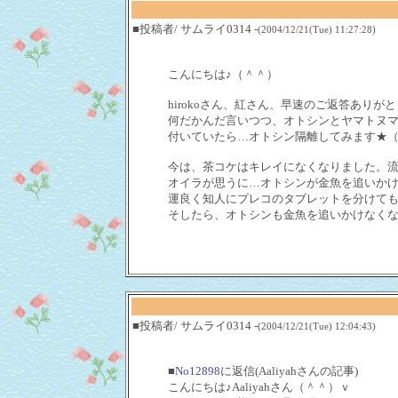
■投稿者/ サムライ0314 -
(2004/12/21(Tue) 11:27:28)
こんにちは♪（＾＾）
hirokoさん、紅さん、早速のご返答ありが
何だかんだ言いつつ、オトシンとヤマトヌ
付いていたら…オトシン隔離してみます★（-
今は、茶コケはキレイになくなりました。
オイラが思うに…オトシンが金魚を追いか
運良く知人にプレコのタブレットを分けて
そしたら、オトシンも金魚を追いかけなく
■投稿者/ サムライ0314 -
(2004/12/21(Tue) 12:04:43)
■
No12898
に返信(Aaliyahさんの記事)
こんにちは♪Aaliyahさん（＾＾）ｖ