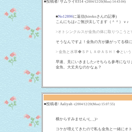
■投稿者/ サムライ0314 -
(2004/12/20(Mon) 14:43:04)
■
No12896
に返信(hirokoさんの記事)
こんにちは♪ご無沙汰してます（＾＾）ｖ♪
>オトシンクルスが金魚の体に取りつこうと
そうなんですよ！金魚の方が嫌がってる様
> 金魚と水草◆ＳＰＬＡ＠ＡＳＨ！◆とい
早速、見にいきました♪そちらも参考になり
金魚、大丈夫なのかなぁ？
■投稿者/ Aaliyah -
(2004/12/20(Mon) 15:07:55)
横からすみません<(_ _)>
コケが増えてきたので私も金魚と一緒にオ