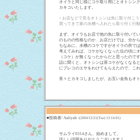
オイラと同じ様にコケ取り用にとオトシンク
カキコいたします。
> お店などで見るオトシンは魚に取り付こ
買ってきて家の水槽へ入れたら取り付く行
まず、オイラもお店で他の魚に取り付いて
のものの性格なのか…お店だけでは、分からな
ちなみに、水槽のコケですがオイラの所で
考えてみれば、コケがなくなった位の頃にオ
（コケ）が無くなったからだと思ったので
話に聞くと、オトシンは茶コケがなくなる
にプレコのエサをわけてもらえたので、これ
長々とカキコしましたが、お互い金魚もオト
■投稿者/ Aaliyah -
(2004/12/21(Tue) 13:14:01)
サムライ0314さん、始めまして。
詳しい説明ありがとうございます！