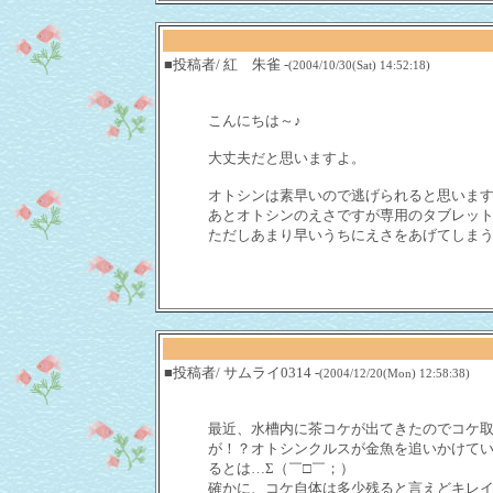
■投稿者/ 紅 朱雀 -
(2004/10/30(Sat) 14:52:18)
こんにちは～♪
大丈夫だと思いますよ。
オトシンは素早いので逃げられると思いま
あとオトシンのえさですが専用のタブレッ
ただしあまり早いうちにえさをあげてしま
■投稿者/ サムライ0314 -
(2004/12/20(Mon) 12:58:38)
最近、水槽内に茶コケが出てきたのでコケ
が！？オトシンクルスが金魚を追いかけて
るとは…Σ（￣□￣；）
確かに、コケ自体は多少残ると言えどキレ