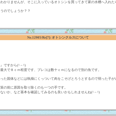
はわかりませんが、そこに入っているオトシンを買ってきて家の水槽へ入れた
ゃうのでしょうか？？
No.12905/Re[7]: オトシンクルスについて
ですから(^－^)
も最大で８ｃｍ程度です、プレコは数十ｃｍになるので別の魚です。
弱った固体などには執拗にくっついて肉をこそげとろうとするので弱った子が
対策の前に原因を取り除くのも一つの手です。
ないか、など基本を確認してみるのも良いかもしれませんね(^－^)