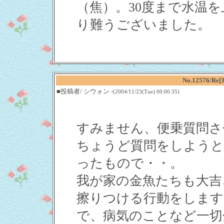
（焦）。30度まで水温
り難うございました。
No.12576/
■投稿者/ シウォン -
(2004/11/23(Tue) 00:00:35)
すみません、便乗質問さ
ちょうど質問をしようと
ったもので・・。
我が家の金魚たちも大吉
擦りつける行動をします
で、病気のことなど一切分