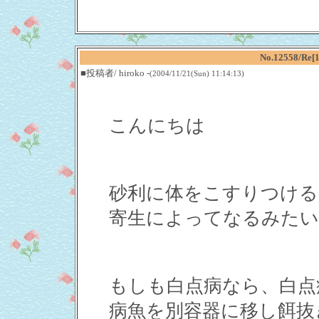
No.12558/
■投稿者/ hiroko -
(2004/11/21(Sun) 11:14:13)
こんにちは
砂利に体をこすりつける
寄生によってなるみたい
もしも白点病なら、白点
病魚を別容器に移し餌抜