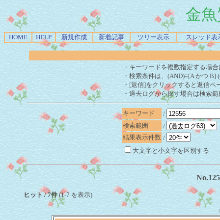
金魚
HOME
HELP
新規作成
新着記事
ツリー表示
スレッド表
・キーワードを複数指定する場合
・検索条件は、(AND)=[A かつ B] 
・[返信]をクリックすると返信ペ
・過去ログから探す場合は検索範
キーワード
/
検索範囲
/
結果表示件数
/
大文字と小文字を区別する
No.1
ヒット / 7件
(1-7 を表示)