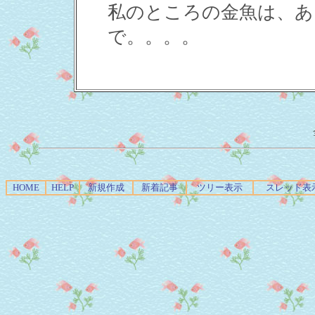
私のところの金魚は、あ
で。。。。
HOME
HELP
新規作成
新着記事
ツリー表示
スレッド表