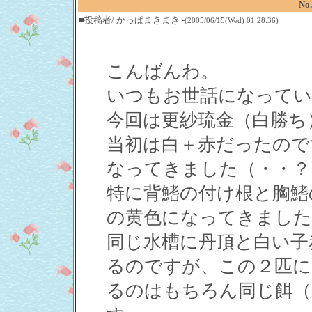
No
■投稿者/ かっぱまきまき -
(2005/06/15(Wed) 01:28:36)
こんばんわ。
いつもお世話になってい
今回は更紗琉金（白勝ち
当初は白＋赤だったので
なってきました（・・？
特に背鰭の付け根と胸鰭
の黄色になってきました
同じ水槽に丹頂と白い子
るのですが、この２匹に
るのはもちろん同じ餌（