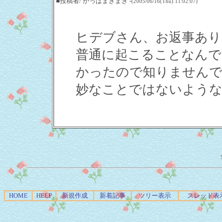
■投稿者/ かっぱまきまき -
(2005/06/16(Thu) 11:02:07)
ヒデブさん、お返事あり
普通に起こることなんで
かったので知りませんで
妙なことではないような
HOME
HELP
新規作成
新着記事
ツリー表示
スレッド表