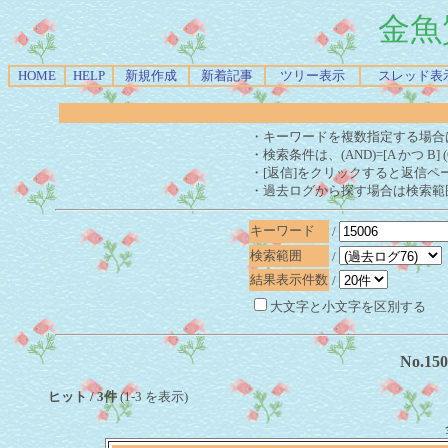
金魚
HOME
HELP
新規作成
新着記事
ツリー表示
スレッド表
・キーワードを複数指定する場合
・検索条件は、(AND)=[A かつ B] 
・[返信]をクリックすると返信ペ
・過去ログから探す場合は検索範
キーワード
/
検索範囲
/
結果表示件数
/
大文字と小文字を区別する
No.1
ヒット / 3件
(1-3 を表示)