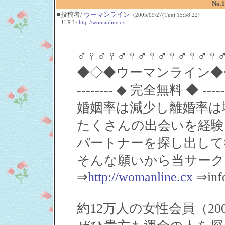
No
■投稿者/
ウーマンライン
-
(2005/09/27(Tue) 15:58:22)
□ U R L/
http://womanline.cx
♂♀♂♀♂♀♂♀♂♀♂♀♂♀
◆◇◆ウーマンライン◆
-------- ◆ 完全無料 ◆ ------
婚姻率は減少し離婚率は
たくさんの出会いを経験
パートナーを探し出して
そんな願いから当サーク
⇒
http://womanline.cx
⇒inf
約12万人の女性会員（20