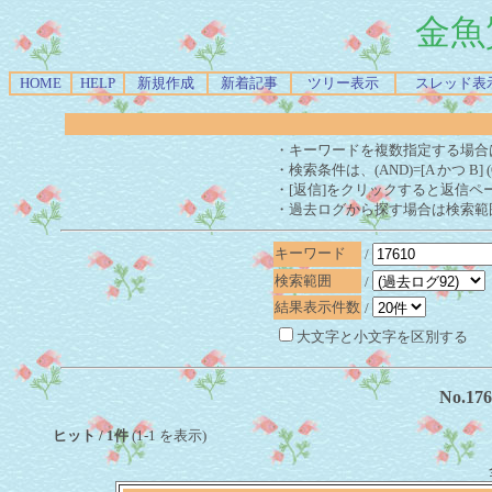
金魚
HOME
HELP
新規作成
新着記事
ツリー表示
スレッド表
・キーワードを複数指定する場合
・検索条件は、(AND)=[A かつ B] 
・[返信]をクリックすると返信ペ
・過去ログから探す場合は検索範
キーワード
/
検索範囲
/
結果表示件数
/
大文字と小文字を区別する
No.1
ヒット / 1件
(1-1 を表示)