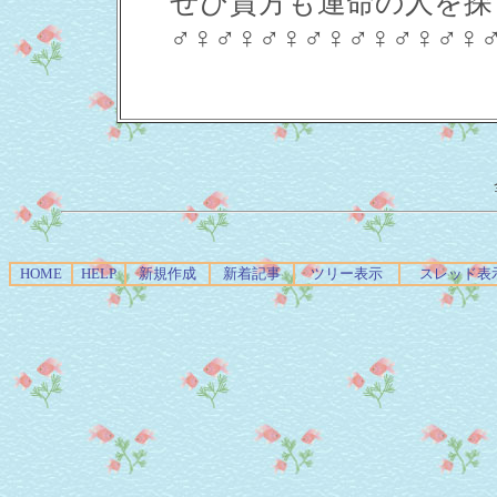
ぜひ貴方も運命の人を探
♂♀♂♀♂♀♂♀♂♀♂♀♂♀
HOME
HELP
新規作成
新着記事
ツリー表示
スレッド表