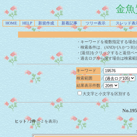
金魚
HOME
HELP
新規作成
新着記事
ツリー表示
スレッド表
・キーワードを複数指定する場合
・検索条件は、(AND)=[A かつ B] 
・[返信]をクリックすると返信ペ
・過去ログから探す場合は検索範
キーワード
/
検索範囲
/
結果表示件数
/
大文字と小文字を区別する
No.1
ヒット / 2件
(1-2 を表示)