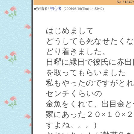
No.21
■投稿者/
初心者
-
(2006/08/10(Thu) 14:53:42)
はじめまして
どうしても死なせたくな
どり着きました。
日曜に縁日で彼氏に赤出
を取ってもらいました
私もやったのですがとれ
センチくらいの
金魚をくれて、出目金と
家にあった２０×１０×
すよね。。。）