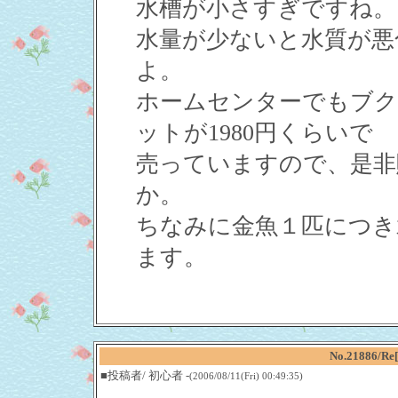
水槽が小さすぎですね。
水量が少ないと水質が悪
よ。
ホームセンターでもブク
ットが1980円くらいで
売っていますので、是非
か。
ちなみに金魚１匹につき
ます。
No.21886
■投稿者/ 初心者 -
(2006/08/11(Fri) 00:49:35)