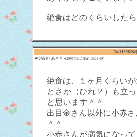
絶食はどのくらいしたら
No.21898
■投稿者/ あさき -
(2006/08/11(Fri) 13:09:00)
絶食は、１ヶ月くらいが
とさか（ひれ？）も立っ
と思います＾＾
出目金さん以外に小赤さ
＾＾
小赤さんが病気になって