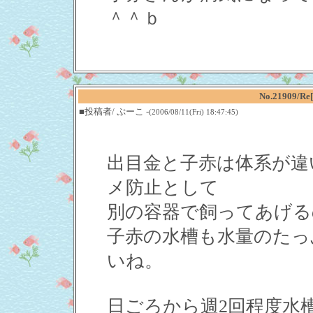
＾＾ｂ
No.21909
■投稿者/ ぷーこ -
(2006/08/11(Fri) 18:47:45)
出目金と子赤は体系が違
メ防止として
別の容器で飼ってあげる
子赤の水槽も水量のたっ
いね。
日ごろから週2回程度水槽の