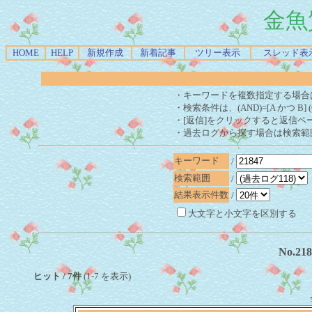
金魚
HOME
HELP
新規作成
新着記事
ツリー表示
スレッド表
・キーワードを複数指定する場合
・検索条件は、(AND)=[A かつ B] 
・[返信]をクリックすると返信ペ
・過去ログから探す場合は検索範
キーワード
/
検索範囲
/
結果表示件数
/
大文字と小文字を区別する
No.2
ヒット / 7件
(1-7 を表示)