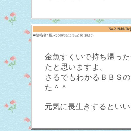
No.21946
■投稿者/ 風 -
(2006/08/13(Sun) 00:28:10)
金魚すくいで持ち帰った
たと思いますよ。
さるでもわかるＢＢＳの
た＾＾
元気に長生きするといい