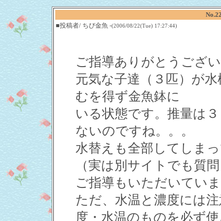
No.2
■投稿者/ ちび金魚 -
(2006/08/22(Tue) 17:27:44)
ご指導ありがとうござい
元気な子達（３匹）が水
むを得ず金魚鉢に
いる状態です。推量は３
ないのですね。。。
水替えも全部してしまっ
（実は別サイトでも質問
ご指導もいただいていま
ただ、水温と濃度には注
度・水温のものを必ず使