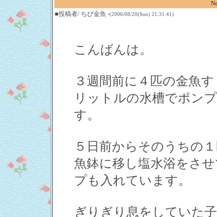
N
■投稿者/ ちび金魚 -
(2006/08/20(Sun) 21:31:41)
こんばんは。
３週間前に４匹の金魚す
リットルの水槽でポンプ
す。
５日前からそのうちの１
魚鉢に移し塩水浴をさせ
プも入れています。
ぎりぎり息をしていた子