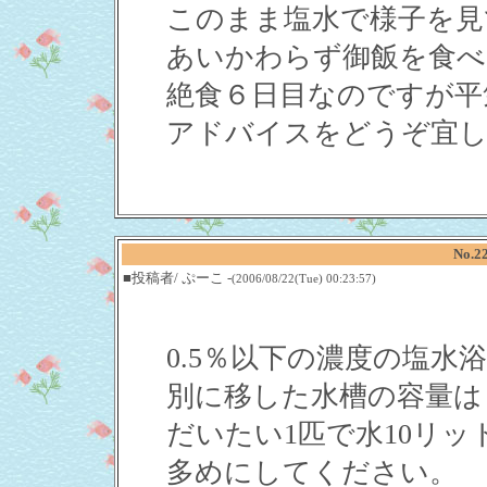
このまま塩水で様子を見
あいかわらず御飯を食べ
絶食６日目なのですが平
アドバイスをどうぞ宜し
No.2
■投稿者/ ぷーこ -
(2006/08/22(Tue) 00:23:57)
0.5％以下の濃度の塩水
別に移した水槽の容量は
だいたい1匹で水10リ
多めにしてください。