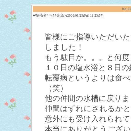
No.2
■投稿者/ ちび金魚 -
(2006/08/25(Fri) 11:23:57)
皆様にご指導いただいた
しました！
もう駄目か。。。と何度
１０日の塩水浴と８日の
転覆病というよりは食べ
（笑）
他の仲間の水槽に戻りま
仲間はずれにされるかと
意外にも受け入れられて
本当にありがとうござい