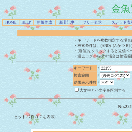
金魚
HOME
HELP
新規作成
新着記事
ツリー表示
スレッド表
・キーワードを複数指定する場合
・検索条件は、(AND)=[A かつ B] 
・[返信]をクリックすると返信ペ
・過去ログから探す場合は検索範
キーワード
/
検索範囲
/
結果表示件数
/
大文字と小文字を区別する
No.2
ヒット / 7件
(1-7 を表示)