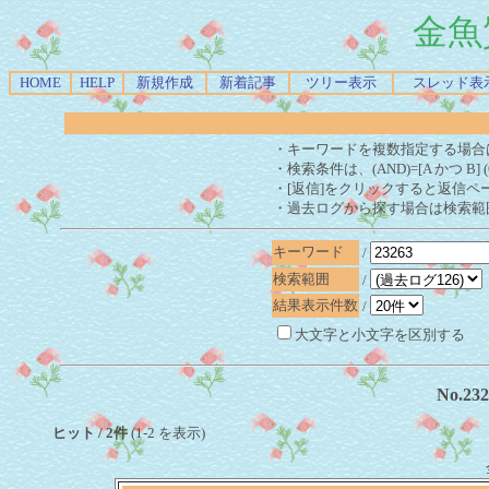
金魚
HOME
HELP
新規作成
新着記事
ツリー表示
スレッド表
・キーワードを複数指定する場合
・検索条件は、(AND)=[A かつ B] 
・[返信]をクリックすると返信ペ
・過去ログから探す場合は検索範
キーワード
/
検索範囲
/
結果表示件数
/
大文字と小文字を区別する
No.2
ヒット / 2件
(1-2 を表示)