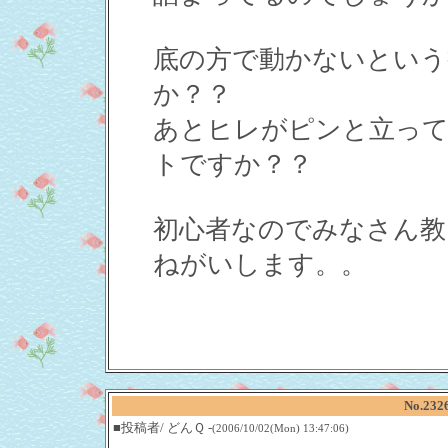
底の方で動かないという
か？？
あとヒレがピンと立って
トですか？？
初心者なのでみなさん教え
ねがいします。。
No.23
■投稿者/ どんＱ -
(2006/10/02(Mon) 13:47:06)