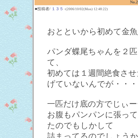
No
■投稿者/
１３５
-
(2006/10/02(Mon) 12:48:22)
おとといから初めて金魚
パンダ蝶尾ちゃんを２匹
て、
初めては１週間絶食させ
げていないんでが・・・
一匹だけ底の方でじぃー
お腹もパンパンに張って
たのでもしかして
詰まってるのでしょうか