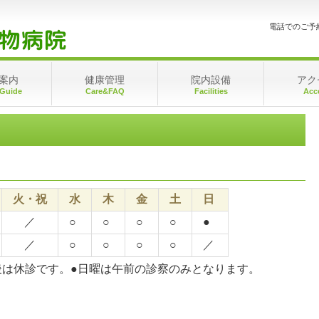
電話でのご予
案内
健康管理
院内設備
アク
 Guide
Care&FAQ
Facilities
Acc
火・祝
水
木
金
土
日
／
○
○
○
○
●
／
○
○
○
○
／
後は休診です。●日曜は午前の診察のみとなります。