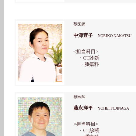
獣医師
中津宜子
NORIKO NAKATSU
<担当科目>
・CT診断
・腫瘍科
獣医師
藤永洋平
YOHEI FUJINAGA
<担当科目>
・CT診断