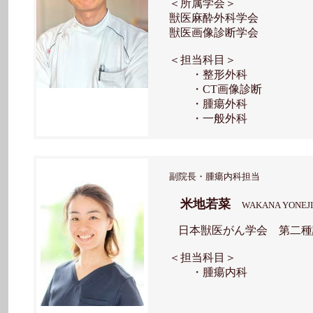
＜所属学会＞
獣医麻酔外科学会
獣医画像診断学会
＜担当科目＞
・整形外科
・CT画像診断
・腫瘍外科
・一般外科
副院長・腫瘍内科担当
米地若菜
WAKANA YONEJI
日本獣医
がん学会 第二種
＜担当科目＞
・腫瘍内科