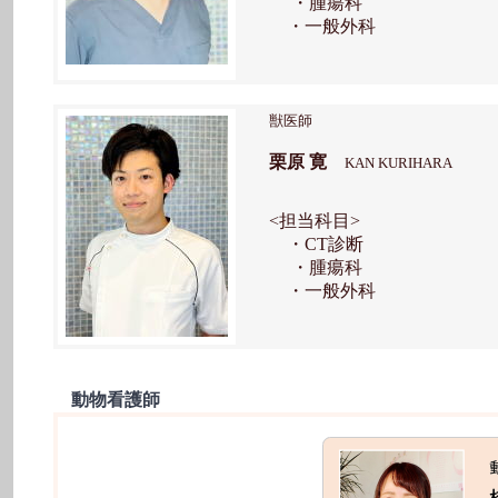
・腫瘍科
・一般外科
獣医師
栗原 寛
KAN KURIHARA
<担当科目>
・CT診断
・腫瘍科
・一般外科
動物看護師