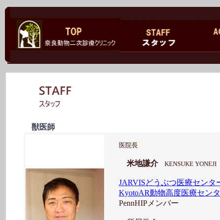
獣医師
医院長
米地謙介
KENSUKE YONEJI
JARVISどうぶつ医療センタ
KyotoAR動物高度医療セン
PennHIPメンバー