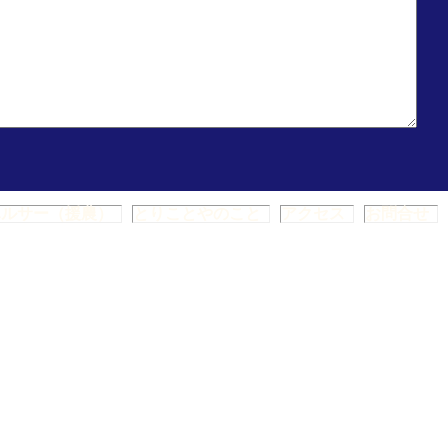
ハルサー（援農）
とりことやのこと
アクセス
お問合せ