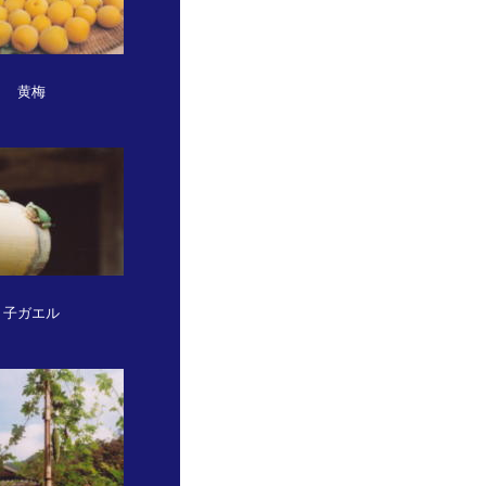
黄梅
子ガエル