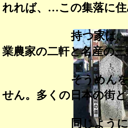
れれば、…この集落に住
持つ家は
業農家の二軒と名産の三
そうめん
せん。多くの日本の街と
同じよう