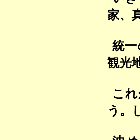
家、
統一
観光
これ
う。