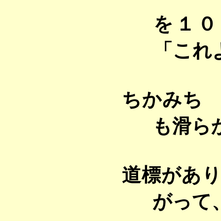
を１０
「これ
ちかみち
も滑ら
道標があ
がって