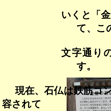
いくと「金
て、こ
文字通り
す。
現在、石仏は鉄筋コン
容されて