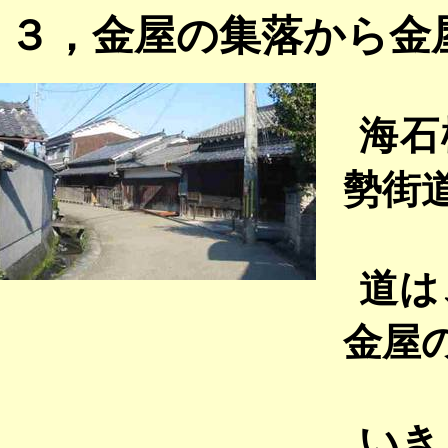
３，金屋の集落から金
海石
勢街
道は
金屋
いき