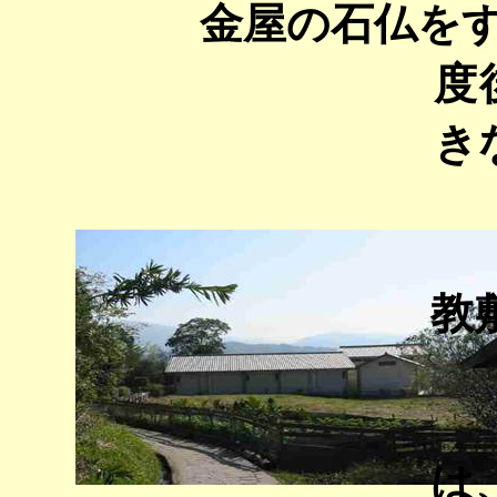
金屋の石仏をすぎ
度
き
教
は