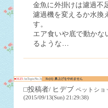
金魚に外掛けは濾過不
濾過機を変えるか水換
す。
エア食いや底で動かな
るような…
■3125
/inTopicNo.3)
Re[4]: 鼻上げをやめません
□投稿者/ ヒデブ
ペットショッ
(2015/09/13(Sun) 21:29:38)