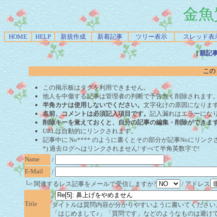
金魚
HOME
HELP
新規作成
新着記事
ツリー表示
スレッド表
[
親記
この
この掲示板はタグを利用できません。
他人を中傷する記事は管理者の判断で予告無く削除されます
半角カナは使用しないでください。
文字化けの原因になりま
名前、コメントは必須記入項目です。
記入漏れはエラーにな
削除キーを覚えておくと、自分の記事の編集・削除ができま
URLは自動的にリンクされます。
記事中に No**** のように書くとその部分が記事Noにリンクさ
*) 過去ログへはリンクされません! すべて半角英数字で!
Name
/
E-Mail
/
└> 関連するレス記事をメールで受信しますか?
/ アドレス
/
Title
タイトルは質問内容が分かりやすいように書いてください
「はじめまして♪」「質問です」などのようなものは避け