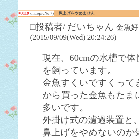
■3119
/inTopicNo.7)
鼻上げをやめません
□投稿者/ だいちゃん
金魚好
(2015/09/09(Wed) 20:24:26)
現在、60cmの水槽で体
を飼っています。
金魚すくいですくって
から買った金魚もたま
多いです。
外掛け式の濾過装置と
鼻上げをやめないのか