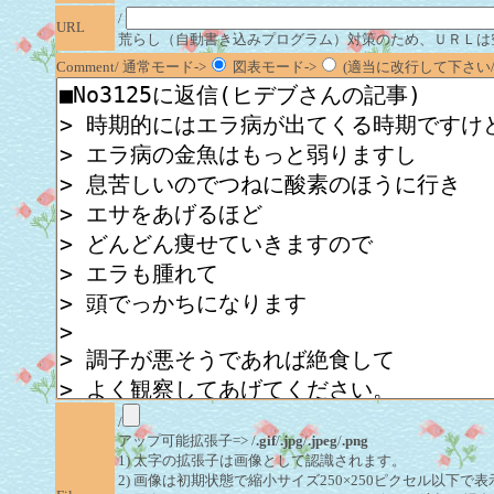
/
URL
荒らし（自動書き込みプログラム）対策のため、ＵＲＬは
Comment/ 通常モード->
図表モード->
(適当に改行して下さい/半
/
アップ可能拡張子=> /
.gif
/
.jpg
/
.jpeg
/
.png
1) 太字の拡張子は画像として認識されます。
2) 画像は初期状態で縮小サイズ250×250ピクセル以下で