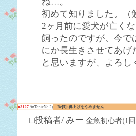
ね…。
初めて知りました。（
2ヶ月前に愛犬が亡く
飼ったのですが、今で
にか長生きさせてあげ
と思いますが、よろし
■3127
/inTopicNo.2)
Re[5]: 鼻上げをやめません
□投稿者/ みー
金魚初心者(1回)-(20