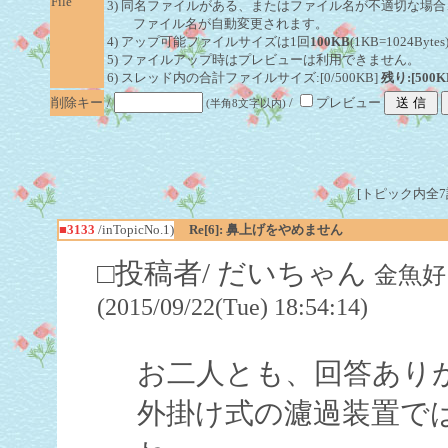
File
3) 同名ファイルがある、またはファイル名が不適切な場合
ファイル名が自動変更されます。
4) アップ可能ファイルサイズは1回
100KB
(1KB=1024By
5) ファイルアップ時はプレビューは利用できません。
6) スレッド内の合計ファイルサイズ:[0/500KB]
残り:[500K
削除キー
/
/
プレビュー
(半角8文字以内)
[トピック内全7記事
■3133
/inTopicNo.1)
Re[6]: 鼻上げをやめません
□投稿者/ だいちゃん
金魚好
(2015/09/22(Tue) 18:54:14)
お二人とも、回答あり
外掛け式の濾過装置で