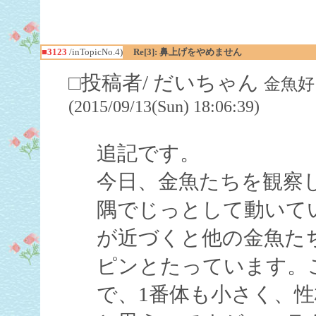
■3123
/inTopicNo.4)
Re[3]: 鼻上げをやめません
□投稿者/ だいちゃん
金魚好
(2015/09/13(Sun) 18:06:39)
追記です。
今日、金魚たちを観察
隅でじっとして動いて
が近づくと他の金魚た
ピンとたっています。
で、1番体も小さく、