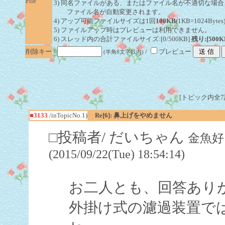
File
3) 同名ファイルがある、またはファイル名が不適切な場合
ファイル名が自動変更されます。
4) アップ可能ファイルサイズは1回
100KB
(1KB=1024By
5) ファイルアップ時はプレビューは利用できません。
6) スレッド内の合計ファイルサイズ:[0/500KB]
残り:[500K
削除キー
/
/
プレビュー
(半角8文字以内)
[トピック内全7記事
■3133
/inTopicNo.1)
Re[6]: 鼻上げをやめません
□投稿者/ だいちゃん
金魚好
(2015/09/22(Tue) 18:54:14)
お二人とも、回答あり
外掛け式の濾過装置で