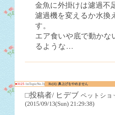
金魚に外掛けは濾過不
濾過機を変えるか水換
す。
エア食いや底で動かな
るような…
■3125
/inTopicNo.3)
Re[4]: 鼻上げをやめません
□投稿者/ ヒデブ
ペットショッ
(2015/09/13(Sun) 21:29:38)