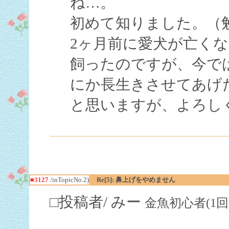
ね…。
初めて知りました。（
2ヶ月前に愛犬が亡く
飼ったのですが、今で
にか長生きさせてあげ
と思いますが、よろし
■3127
/inTopicNo.2)
Re[5]: 鼻上げをやめません
□投稿者/ みー
金魚初心者(1回)-(20