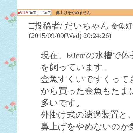
■3119
/inTopicNo.7)
鼻上げをやめません
□投稿者/ だいちゃん
金魚好
(2015/09/09(Wed) 20:24:26)
現在、60cmの水槽で体
を飼っています。
金魚すくいですくって
から買った金魚もたま
多いです。
外掛け式の濾過装置と
鼻上げをやめないのか