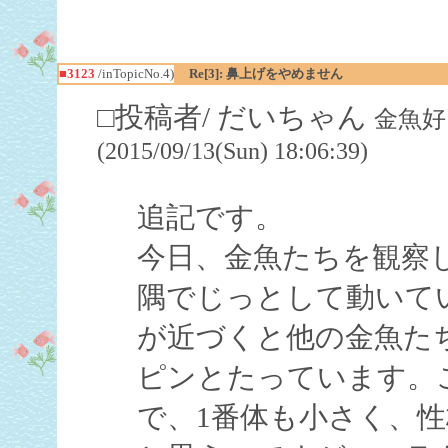
■3123
/inTopicNo.4)
Re[3]: 鼻上げをやめません
□投稿者/ だいちゃん
金魚好
(2015/09/13(Sun) 18:06:39)
追記です。
今日、金魚たちを観察
隅でじっとして動いて
が近づくと他の金魚た
ピンとたっています。
で、1番体も小さく、