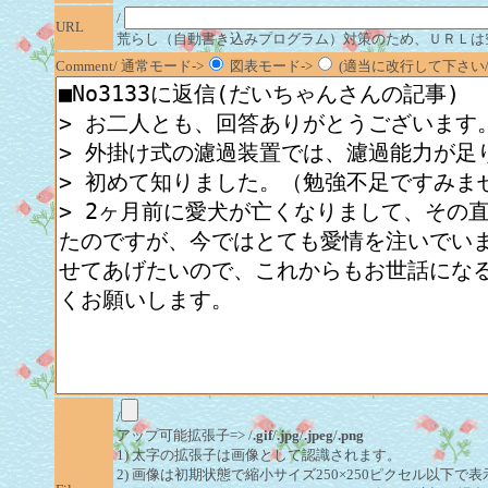
/
URL
荒らし（自動書き込みプログラム）対策のため、ＵＲＬは
Comment/ 通常モード->
図表モード->
(適当に改行して下さい/半
/
アップ可能拡張子=> /
.gif
/
.jpg
/
.jpeg
/
.png
1) 太字の拡張子は画像として認識されます。
2) 画像は初期状態で縮小サイズ250×250ピクセル以下で