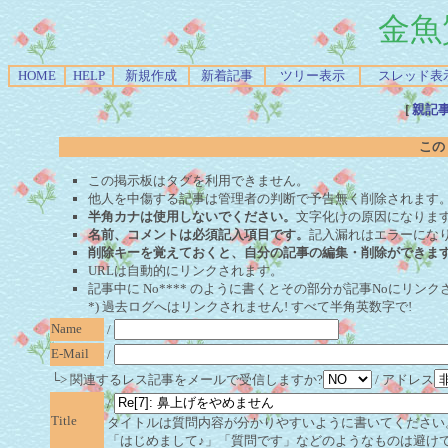
金魚
HOME
HELP
新規作成
新着記事
ツリー表示
スレッド表
[
親記
この
この掲示板はタグを利用できません。
他人を中傷する記事は管理者の判断で予告無く削除されます
半角カナは使用しないでください。
文字化けの原因になりま
名前、コメントは必須記入項目です。
記入漏れはエラーにな
削除キーを覚えておくと、自分の記事の編集・削除ができま
URLは自動的にリンクされます。
記事中に No**** のように書くとその部分が記事Noにリンクさ
*) 過去ログへはリンクされません! すべて半角英数字で!
Name
/
E-Mail
/
└> 関連するレス記事をメールで受信しますか?
/ アドレス
/
Title
タイトルは質問内容が分かりやすいように書いてください
「はじめまして♪」「質問です」などのようなものは避け