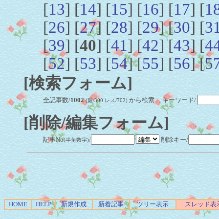
[
13
] [
14
] [
15
] [
16
] [
17
] [
1
[
26
] [
27
] [
28
] [
29
] [
30
] [
3
[
39
] [
40
] [
41
] [
42
] [
43
] [
4
[
52
] [
53
] [
54
] [
55
] [
56
] [
5
[検索フォーム]
全記事数/
1002
から検索 キーワード/
(親/300 レス/702)
[削除/編集フォーム]
記事No
/
削除キー/
(半角数字)
HOME
HELP
新規作成
新着記事
ツリー表示
スレッド表