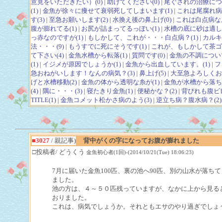
意見をいただきたい）(0)
|
助けてください(0)
|
尾ぐされの治療につい
(1)
|
金魚が徐々に痩せて衰弱死してしまいます(1)
|
これは尾腐れ病で
す(3)
|
至急お願いします(2)
|
水換え後の鼻上げ(0)
|
これは白点病なん
腹が膨れてる(1)
|
お尻が詰まってるっぽい(1)
|
水槽の底に砂は適して
っ赤なのですが(1)
|
もしかして、これが・・・白点病？(1)
|
カルキ
法・・・(9)
|
もうすでに死にそうです(1)
|
これが、もしかして茶ゴケ
て下さい(4)
|
金魚水槽から転落(1)
|
質問です(0)
|
金魚の不調について
(1)
|
イジメが原因でしょうか(1)
|
金魚から出血しています。(1)
|
フ
急おねがいします！なんの病気？(3)
|
鼻上げ(5)
|
大至急よろしくお
げと水槽移動(2)
|
金魚の体から透明な糸が(1)
|
金魚が水槽から落ちま
(4)
|
隅に・・・(3)
|
寝たきり金魚(1)
|
便秘かな？(2)
|
背びれも腹ビ
TITLE(1)
|
金魚コメット松かさ病のよう(3)
|
逆立ち病？腹水病？(2)
■3027
/ 親記事)
背中がくの字になってお腹が膨れました
□投稿者/ どうくう
金魚初心者(1回)-(2014/10/21(Tue) 18:06:23)
7月に届いた金魚100匹、裏の池へ90匹、別の山水が落ち
ました。
池の方は、４～５０匹残っていますが、なかに上から見る
おりました。
これは、病気でしょうか。それともエサのやり過ぎでしょ