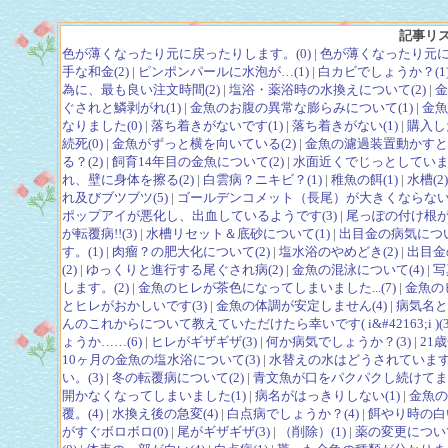
記事リ
色が薄くなったり元に戻ったりします。(0)
|
色が薄くなったり元に
手な和金(2)
|
ピンポンパールに水泡が…(1)
|
白カビでしょうか？(1
為に、最も良い注文時間(2)
|
塩浴・薬浴時の水換えについて(2)
|
金
ぐされと鱗剥がれ(1)
|
金魚のお腹の異常な膨らみについて(1)
|
金魚
なりました(0)
|
落ち着きがないです(1)
|
落ち着きがない(1)
|
購入し
続死(0)
|
金魚がずっと横を向いている(2)
|
金魚の濾過装置動かすと金
る？(2)
|
飼育14年目の金魚について(2)
|
水面近くでじっとしています
れ、壁に身体を擦る(2)
|
白雲病？ニキビ？(1)
|
稚魚の餌(1)
|
水槽(2)
れ及びブツブツ(5)
|
ゴールデンコメット（長尾）が大きくならない(
ポップアイが悪化し、出血しているようです(3)
|
尾っぽの付け根が
が転覆病!!(3)
|
水槽リセット＆底砂について(1)
|
出目金の病気につい
す。(1)
|
肉瘤？の肥大化について(2)
|
塩水浴のやめどき(2)
|
出目金
(2)
|
ゆっくりと進行する尾ぐされ病(2)
|
金魚の混泳について(4)
|
写
します。(2)
|
金魚のヒレが茶色になってしまいました...(7)
|
金魚の
とヒレがおかしいです(3)
|
金魚の体調が安定しません(4)
|
病気名と
んのこれからについて教えていただけたら幸いです( i&#42163;i )(3
ょうか……(6)
|
ヒレがギザギザ(3)
|
何か病気でしょうか？(3)
|
21
10ヶ月の金魚の塩水浴について(3)
|
水替えの水はどうされていますか
い。(3)
|
冬の転覆病について(2)
|
青文魚が口をパクパクし続けてます
開かなくなってしまいました(1)
|
病名がはっきりしない(1)
|
金魚の
覆。(4)
|
水換え後の急変(4)
|
白点病でしょうか？(4)
|
餌やり時の白い
がすぐボロボロ(0)
|
尾がギザギザ(3)
|
（削除）(1)
|
薬の変更について