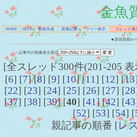
金魚
HOME
HELP
新規作成
新着記事
ツリー表示
スレッド表
■ 新規投稿か
・記事中の画像表示形式
[全スレッド300件(201-205 表
[
6
] [
7
] [
8
] [
9
] [
10
] [
11
] [
12
] [
13
[
22
] [
23
] [
24
] [
25
] [
26
] [
27
] [
28
[
37
] [
38
] [
39
] [
40
] [
41
] [
42
] [
43
[
52
] [
53
] [
54
] [
親記事の順番 [
レ