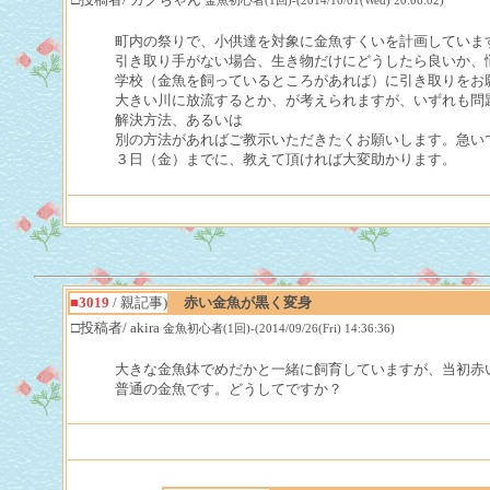
金魚初心者(1回)-(2014/10/01(Wed) 20:06:02)
町内の祭りで、小供達を対象に金魚すくいを計画していま
引き取り手がない場合、生き物だけにどうしたら良いか、
学校（金魚を飼っているところがあれば）に引き取りをお
大きい川に放流するとか、が考えられますが、いずれも問
解決方法、あるいは
別の方法があればご教示いただきたくお願いします。急い
３日（金）までに、教えて頂ければ大変助かります。
■3019
/ 親記事)
赤い金魚が黒く変身
□投稿者/ akira
金魚初心者(1回)-(2014/09/26(Fri) 14:36:36)
大きな金魚鉢でめだかと一緒に飼育していますが、当初赤
普通の金魚です。どうしてですか？