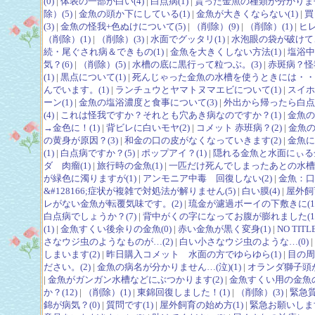
(0)
|
体表の一部が白い(4)
|
白点病(1)
|
貰った金魚の種類が分かりませ
除）(5)
|
金魚の頭か下にしている(1)
|
金魚が大きくならない(1)
|
買
(3)
|
金魚の怪我+色ぬけについて(5)
|
（削除）(9)
|
（削除）(1)
|
ヒレ
（削除）(1)
|
（削除）(3)
|
水面でグッタリ(1)
|
水泡眼の袋が破けて、
続・尾ぐされ病＆できもの(1)
|
金魚を大きくしない方法(1)
|
塩浴中
気？(6)
|
（削除）(5)
|
水槽の底に黒行って粒つぶ。(3)
|
赤斑病？怪
(1)
|
黒点について(1)
|
死んじゃった金魚の水槽を使うときには・・。
んでいます。(1)
|
ランチュウとヤマトヌマエビについて(1)
|
スイホ
ーン(1)
|
金魚の塩浴濃度と食事について(3)
|
外出から帰ったら白点病&
(4)
|
これは怪我ですか？それとも穴あき病なのですか？(1)
|
金魚の
→金色に！(1)
|
背ビレに白いモヤ(2)
|
コメット 赤班病？(2)
|
金魚の
の黄身が原因？(3)
|
和金の口の皮がなくなっていきます(2)
|
金魚に
(1)
|
白点病ですか？(5)
|
ポップアイ？(1)
|
隠れる金魚と水面にぃる金
ダ 肉瘤(1)
|
旅行時の金魚(1)
|
一匹だけ死んでしまったあとの水槽(
が緑色に濁りますが(1)
|
アンモニア中毒 回復しない(2)
|
金魚：口
&#128166;症状が複雑で対処法が解りません(5)
|
白い膜(4)
|
屋外飼
レがない金魚が転覆気味です。(2)
|
琉金が濾過ボーイの下敷きに(1
白点病でしょうか？(7)
|
背中がくの字になってお腹が膨れました(1
(1)
|
金魚すくい後余りの金魚(0)
|
赤い金魚が黒く変身(1)
|
NO TITLE
さなウジ虫のようなものが…(2)
|
白い小さなウジ虫のような…(0)
|
しまいます(2)
|
昨日購入コメット 水面の方でゆらゆら(1)
|
目の周
ださい。(2)
|
金魚の病名が分かりません…(泣)(1)
|
オランダ獅子頭が
|
金魚がガンガン水槽などにぶつかります(2)
|
金魚すくい用の金魚の
か？(12)
|
（削除）(1)
|
東錦回復しました！(1)
|
（削除）(3)
|
緊急質
錦が病気？(0)
|
質問です(1)
|
屋外飼育の始め方(1)
|
緊急お願いします