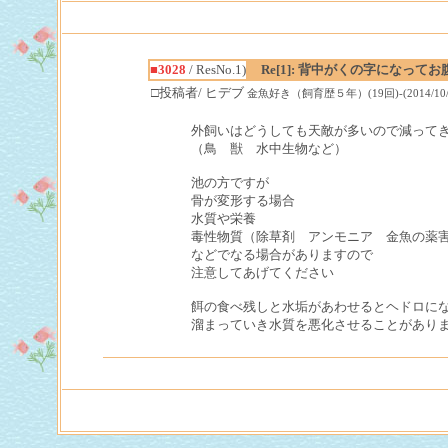
■3028
/ ResNo.1)
Re[1]: 背中がくの字になって
□投稿者/ ヒデブ
金魚好き（飼育歴５年）(19回)-(2014/10/22(
外飼いはどうしても天敵が多いので減って
（鳥 獣 水中生物など）
池の方ですが
骨が変形する場合
水質や栄養
毒性物質（除草剤 アンモニア 金魚の薬
などでなる場合がありますので
注意してあげてください
餌の食べ残しと水垢があわせるとヘドロに
溜まっていき水質を悪化させることがあり