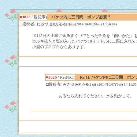
■3025
/ 親記事)
バケツ内に三日間→ポンプ必要？
□投稿者/ わるつ
金魚初心者(1回)-(2014/10/06(Mon) 13:56:04)
10月5日の土曜に金魚すくいでとった金魚を「飼いかた」
カルキ抜きと塩の入ったバケツ10リットルに二匹に入れ
小型のブクブクならあります。
■3026
/ ResNo.1)
Re[1]: バケツ内に三日間→ポ
□投稿者/ みき
金魚初心者(2回)-(2014/10/07(Tue) 14:41:35
あるなら入れてください。水を動かして。