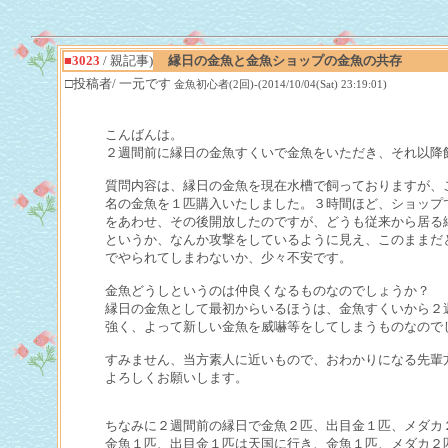
■3023
/ 親記事)
縁日の金魚と金魚ショップの金魚の共存
□投稿者/ 一元です
金魚初心者(2回)-(2014/10/04(Sat) 23:19:01)
こんばんは。

２週間前に縁日の金魚すくいで金魚をいただき、それ以降飼
質問内容は、縁日の金魚を現在水槽で飼っておりますが、こ
名の金魚を１匹購入いたしました。３時間ほど、ショップで
をあわせ、その後開放したのですが、どうも従来から居る縁
というか、なんか攻撃をしているように見え、このままだと
でやられてしまわないか、少々不安です。

金魚どうしというのは仲良くなるものなのでしょうか？

縁日の金魚として最初からいるほうは、金魚すくいから２週
強く、よって新しい金魚を威嚇等をしてしまうものなのでし
すみません、当方素人に近いもので、おわかりになる先輩方
よろしくお願いします。

ちなみに２週間前の縁日で金魚２匹、出目金１匹、メダカ２