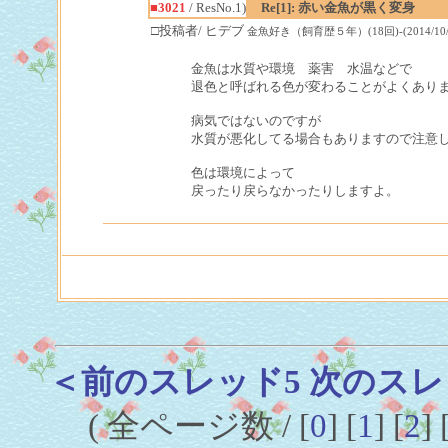
■3021
/ ResNo.1)
Re[1]: 赤い金魚が黒く変身
□投稿者/ ヒデブ
金魚好き（飼育歴５年）(18回)-(2014/10/01(
金魚は水質や環境 薬害 水温などで
退色と呼ばれる色が変わることがよくあり
病気ではないのですが
水質が悪化してる場合もありますので注意
色は環境によって
戻ったり戻らなかったりしますよ。
＜前のスレッド5
次のスレ
( 全ページ数 / [
0
] [
1
] [
2
] 