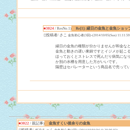
■3024
/ ResNo.1)
Re[1]: 縁日の金魚と金魚ショ
□投稿者/ さこ
金魚初心者(3回)-(2014/10/05(Sun) 11:11:59
縁日の金魚の種類が分かりませんが和金な
金魚と動きの遅い東錦ですとイジメが起こ
ほっておくとストレスで死んだり病気にな
か別の水槽を用意した方がいいです。
隔壁はセパレーターという商品名で売って
■3022
/ 親記事)
金魚すくい後余りの金魚
□投稿者/ ガクちゃん