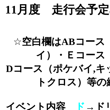
11月度 走行会予
空白欄はABコース
☆
イ）・Ｅコース
Dコース（ポケバイ,
トクロス）等の
イベント内容
ド
→ド