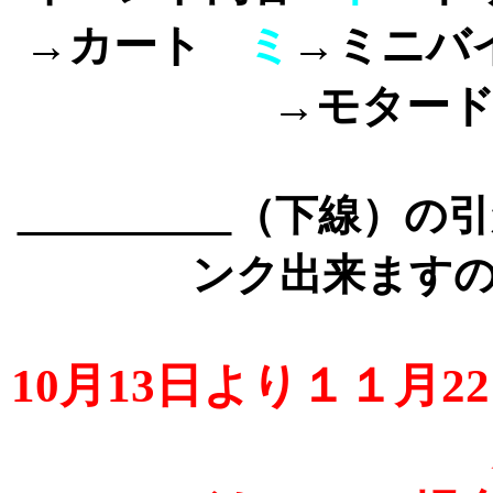
→カート
ミ
→ミニ
→モタ
（下線）の
ンク出来ます
10月13日より１１月