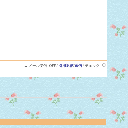
→ メール受信=OFF /
引用返信
/
返信
/ チェック-