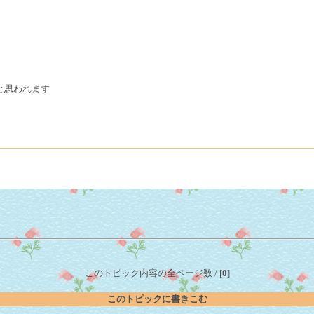
と思われます
このトピック内容の全ページ数 / [
0
]
このトピックに書きこむ