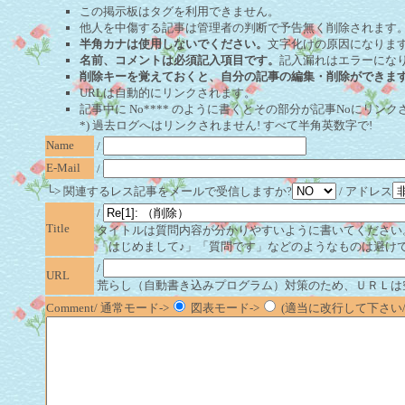
この掲示板はタグを利用できません。
他人を中傷する記事は管理者の判断で予告無く削除されます
半角カナは使用しないでください。
文字化けの原因になりま
名前、コメントは必須記入項目です。
記入漏れはエラーにな
削除キーを覚えておくと、自分の記事の編集・削除ができま
URLは自動的にリンクされます。
記事中に No**** のように書くとその部分が記事Noにリンクさ
*) 過去ログへはリンクされません! すべて半角英数字で!
Name
/
E-Mail
/
└> 関連するレス記事をメールで受信しますか?
/ アドレス
/
Title
タイトルは質問内容が分かりやすいように書いてください
「はじめまして♪」「質問です」などのようなものは避け
/
URL
荒らし（自動書き込みプログラム）対策のため、ＵＲＬは
Comment/ 通常モード->
図表モード->
(適当に改行して下さい/半