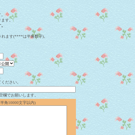
。
す。
ります。
す。
れます(****は半角数字)。
。
てください。
空欄でお願いします。
角10000文字以内)