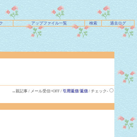
ク
アップファイル一覧
検索
過去ログ
→親記事 / メール受信=OFF /
引用返信
/
返信
/ チェック-