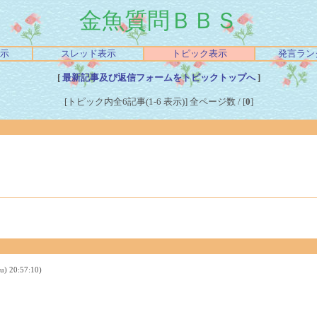
金魚質問ＢＢＳ
示
スレッド表示
トピック表示
発言ラン
[
最新記事及び返信フォームをトピックトップへ
]
[トピック内全6記事(1-6 表示)] 全ページ数 / [
0
]
20:57:10)