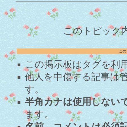
このトピック内容
この
この掲示板はタグを利
他人を中傷する記事は
す。
半角カナは使用しない
ます。
名前、コメントは必須