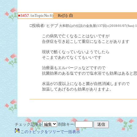
■3457
/inTopicNo.6)
Re[5]: 白
□投稿者/ ヒデブ
大和郡山の伝説の金魚屋(137回)-(2018/01/07(Sun) 18:
この病気で亡くなることはないですが
合併症を引き起こして重症になることがあります
現状で酷くなっていないようでしたら
そこまであわてなくてもいいです
治療薬もエルバージュなどですので
抗菌効果のある塩ですので塩水浴でも効果はあると
水温が25度以上になると菌が自然消滅しますので
加温してあげるのも効果がありますよ。
チェック記事を
削除キー/
このトピックをツリーで一括表示