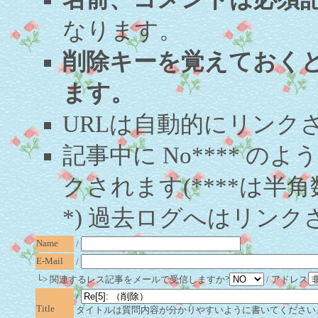
なります。
削除キーを覚えておく
ます。
URLは自動的にリンク
記事中に No**** 
クされます(****は半角
*) 過去ログへはリンク
Name
/
E-Mail
/
└> 関連するレス記事をメールで受信しますか?
/ アドレス
/
Title
タイトルは質問内容が分かりやすいように書いてください