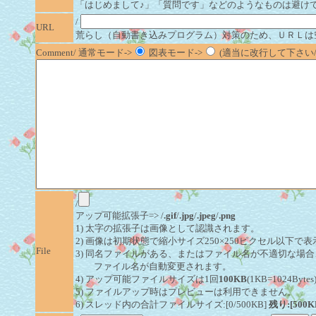
「はじめまして♪」「質問です」などのようなものは避け
/
URL
荒らし（自動書き込みプログラム）対策のため、ＵＲＬは
Comment/ 通常モード->
図表モード->
(適当に改行して下さい/半
/
アップ可能拡張子=> /
.gif
/
.jpg
/
.jpeg
/
.png
1) 太字の拡張子は画像として認識されます。
2) 画像は初期状態で縮小サイズ250×250ピクセル以下で
File
3) 同名ファイルがある、またはファイル名が不適切な場合
ファイル名が自動変更されます。
4) アップ可能ファイルサイズは1回
100KB
(1KB=1024By
5) ファイルアップ時はプレビューは利用できません。
6) スレッド内の合計ファイルサイズ:[0/500KB]
残り:[500K