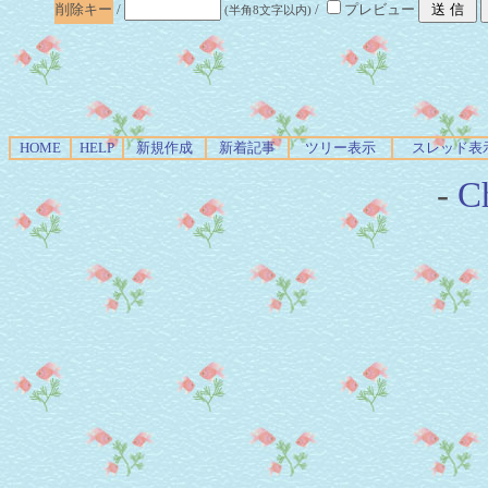
削除キー
/
/
プレビュー
(半角8文字以内)
HOME
HELP
新規作成
新着記事
ツリー表示
スレッド表
-
Ch