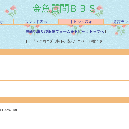
金魚質問ＢＢＳ
示
スレッド表示
トピック表示
発言ラン
[
最新記事及び返信フォームをトピックトップへ
]
[トピック内全6記事(1-6 表示)] 全ページ数 / [
0
]
20:57:10)