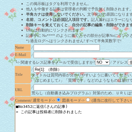
この掲示板はタグを利用できません。
他人を中傷する記事は管理者の判断で予告無く削除されます
半角カナは使用しないでください。
文字化けの原因になりま
名前、コメントは必須記入項目です。
記入漏れはエラーにな
削除キーを覚えておくと、自分の記事の編集・削除ができま
URLは自動的にリンクされます。
記事中に No**** のように書くとその部分が記事Noにリンクさ
*) 過去ログへはリンクされません! すべて半角英数字で!
Name
/
E-Mail
/
└> 関連するレス記事をメールで受信しますか?
/ アドレス
/
Title
タイトルは質問内容が分かりやすいように書いてください
「はじめまして♪」「質問です」などのようなものは避け
/
URL
荒らし（自動書き込みプログラム）対策のため、ＵＲＬは
Comment/ 通常モード->
図表モード->
(適当に改行して下さい/半