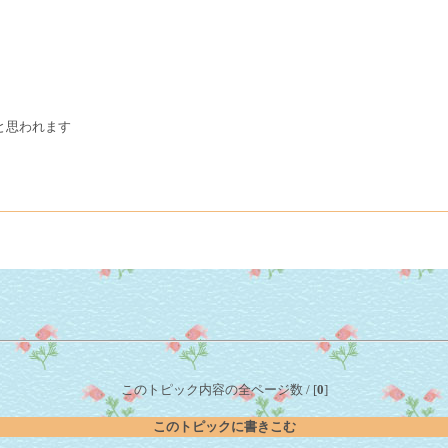
と思われます
このトピック内容の全ページ数 / [
0
]
このトピックに書きこむ