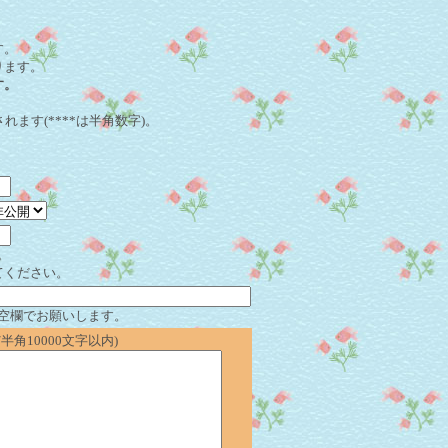
。
す。
ります。
す。
れます(****は半角数字)。
。
てください。
空欄でお願いします。
角10000文字以内)