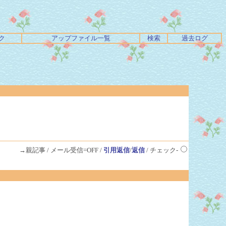
ク
アップファイル一覧
検索
過去ログ
→親記事 / メール受信=OFF /
引用返信
/
返信
/ チェック-