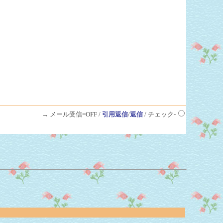
→ メール受信=OFF /
引用返信
/
返信
/ チェック-