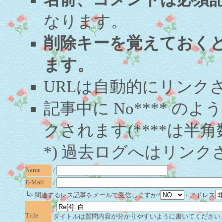
なります。
削除キーを覚えておく
ます。
URLは自動的にリンク
記事中に No**** 
クされます(****は半角
*) 過去ログへはリンク
Name
/
E-Mail
/
└> 関連するレス記事をメールで受信しますか?
/ アドレス
/
Title
タイトルは質問内容が分かりやすいように書いてください