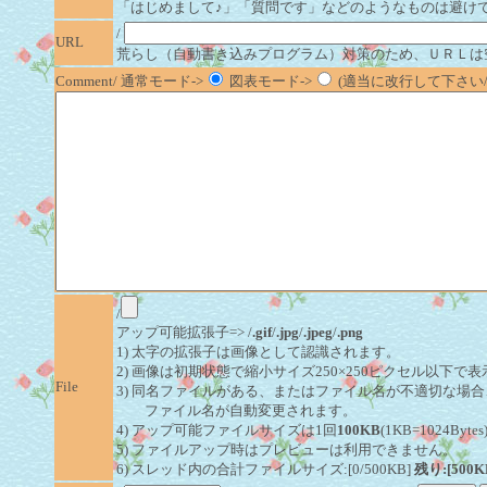
「はじめまして♪」「質問です」などのようなものは避け
/
URL
荒らし（自動書き込みプログラム）対策のため、ＵＲＬは
Comment/ 通常モード->
図表モード->
(適当に改行して下さい/半
/
アップ可能拡張子=> /
.gif
/
.jpg
/
.jpeg
/
.png
1) 太字の拡張子は画像として認識されます。
2) 画像は初期状態で縮小サイズ250×250ピクセル以下で
File
3) 同名ファイルがある、またはファイル名が不適切な場合
ファイル名が自動変更されます。
4) アップ可能ファイルサイズは1回
100KB
(1KB=1024By
5) ファイルアップ時はプレビューは利用できません。
6) スレッド内の合計ファイルサイズ:[0/500KB]
残り:[500K