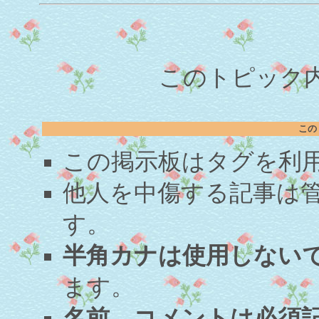
このトピック内容
この
この掲示板はタグを利
他人を中傷する記事は
す。
半角カナは使用しない
ます。
名前、コメントは必須