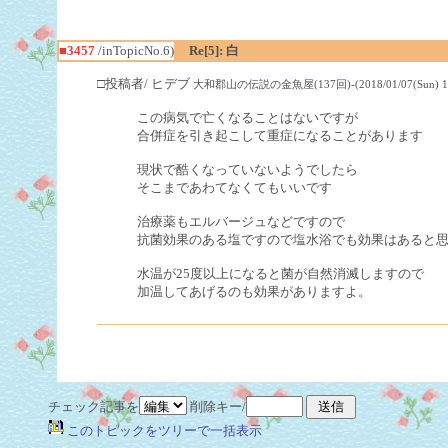
■3457
/inTopicNo.6)
Re[5]: 白
□投稿者/ ヒデブ
大和郡山の伝説の金魚屋(137回)-(2018/01/07(Sun) 18:
この病気で亡くなることはないですが
合併症を引き起こして重症になることがあります
現状で酷くなっていないようでしたら
そこまであわてなくてもいいです
治療薬もエルバージュなどですので
抗菌効果のある塩ですので塩水浴でも効果はあると
水温が25度以上になると菌が自然消滅しますので
加温してあげるのも効果がありますよ。
チェック記事を
削除キー/
このトピックをツリーで一括表示