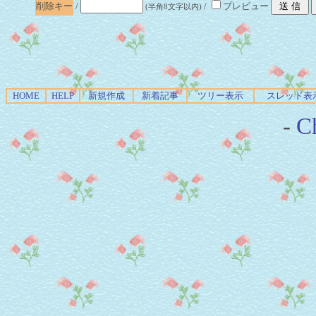
削除キー
/
/
プレビュー
(半角8文字以内)
HOME
HELP
新規作成
新着記事
ツリー表示
スレッド表
-
Ch