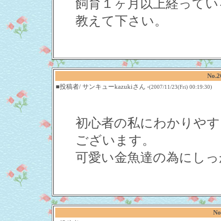
飼育１ヶ月以上経ってい
教えて下さい。
No.
■投稿者/ サンキューkazukiさん -
(2007/11/23(Fri) 00:19:30)
初心者の私にわかりやす
ございます。
可愛い金魚達の為にしっ
N