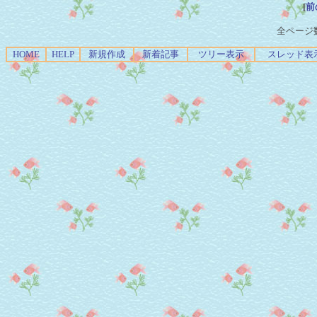
[
前
全ページ数 
HOME
HELP
新規作成
新着記事
ツリー表示
スレッド表