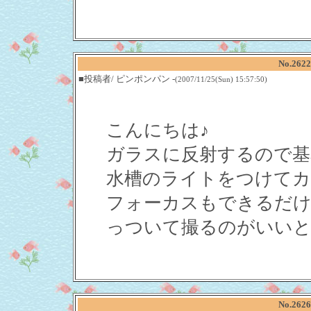
No.26
■投稿者/ ピンポンパン -
(2007/11/25(Sun) 15:57:50)
こんにちは♪
ガラスに反射するので基
水槽のライトをつけてカ
フォーカスもできるだけ
っついて撮るのがいいと
No.26