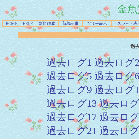
金魚
HOME
HELP
新規作成
新着記事
ツリー表示
スレッド表
過去
過去ログ1
過去ログ
過去ログ5
過去ログ
過去ログ9
過去ログ1
過去ログ13
過去ログ
過去ログ17
過去ログ
過去ログ21
過去ログ