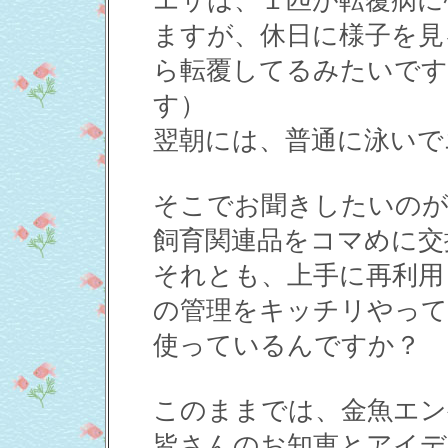
エサは、１匹が転覆病に
ますが、休日に様子を見
ら転覆してるみたいです
す）
翌朝には、普通に泳いで
そこでお聞きしたいのが
飼育関連品をコマめに交
それとも、上手に再利用
の管理をキッチリやって
使っているんですか？
このままでは、金魚エン
皆さんのお知恵とアイデ