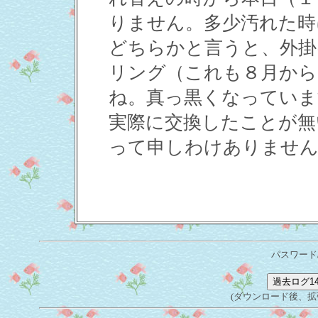
りません。多少汚れた時
どちらかと言うと、外掛
リング（これも８月から
ね。真っ黒くなっていま
実際に交換したことが無
って申しわけありませ
パスワード
(ダウンロード後、拡張子を