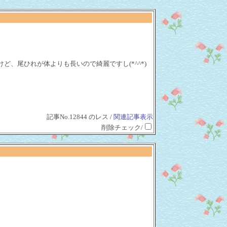
、尾ひれが体よりも長いので綺麗ですし(*^^*)
記事No.12844 のレス /
関連記事表示
削除チェック/