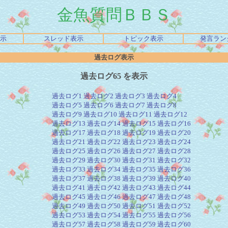
金魚質問ＢＢＳ
示
スレッド表示
トピック表示
発言ラン
過去ログ表示
過去ログ65 を表示
過去ログ1
過去ログ2
過去ログ3
過去ログ4
過去ログ5
過去ログ6
過去ログ7
過去ログ8
過去ログ9
過去ログ10
過去ログ11
過去ログ12
過去ログ13
過去ログ14
過去ログ15
過去ログ16
過去ログ17
過去ログ18
過去ログ19
過去ログ20
過去ログ21
過去ログ22
過去ログ23
過去ログ24
過去ログ25
過去ログ26
過去ログ27
過去ログ28
過去ログ29
過去ログ30
過去ログ31
過去ログ32
過去ログ33
過去ログ34
過去ログ35
過去ログ36
過去ログ37
過去ログ38
過去ログ39
過去ログ40
過去ログ41
過去ログ42
過去ログ43
過去ログ44
過去ログ45
過去ログ46
過去ログ47
過去ログ48
過去ログ49
過去ログ50
過去ログ51
過去ログ52
過去ログ53
過去ログ54
過去ログ55
過去ログ56
過去ログ57
過去ログ58
過去ログ59
過去ログ60