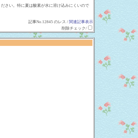
ください。特に夏は酸素が水に溶け込みにくいので
記事No.12845 のレス /
関連記事表示
削除チェック/