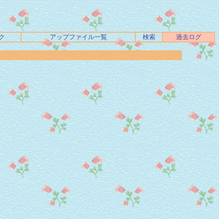
ク
アップファイル一覧
検索
過去ログ