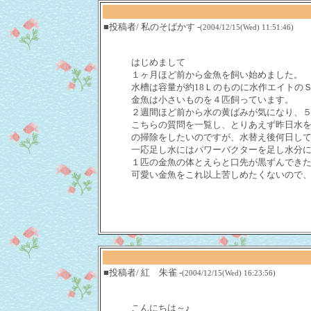
■投稿者/ 私のそばかす -
(2004/12/15(Wed) 11:51:46)
はじめまして
１ヶ月ほど前から金魚を飼い始めました。
水槽は容量が約18Ｌのものに水作エイトの
金魚は小さいものを４匹飼っています。
２週間ほど前から水の黄ばみが気になり、
こちらの質問を一覧し、とりあえず昨日水
の掃除をしたいのですが、水替え後何日し
一応足し水にはパワーバクターを足し水分
１匹の金魚の体とえらと口先が黒ずんでき
可愛い金魚をこれ以上苦しめたくないので
■投稿者/ 紅 朱雀 -
(2004/12/15(Wed) 16:23:56)
こんにちは～♪