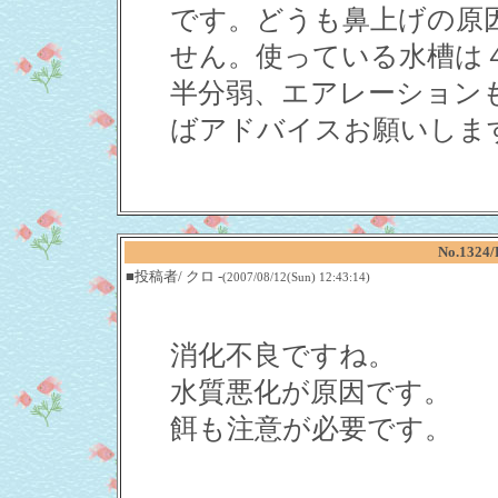
です。どうも鼻上げの原
せん。使っている水槽は
半分弱、エアレーション
ばアドバイスお願いしま
No.132
■投稿者/ クロ -
(2007/08/12(Sun) 12:43:14)
消化不良ですね。
水質悪化が原因です。
餌も注意が必要です。