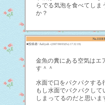
らでる気泡を食べてしま
か？
No.111
■投稿者/ Aaliyah -
(2007/08/03(Fri) 17:32:19)
金魚の糞にある空気はエ
す＾＾
水面で口をパクパクする
もし水面でパクパクして
しまってるのだと思いま