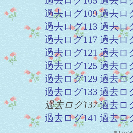
過去ログ105
過去ログ
過去ログ109
過去ログ
過去ログ113
過去ログ
過去ログ117
過去ログ
過去ログ121
過去ログ
過去ログ125
過去ログ
過去ログ129
過去ログ
過去ログ133
過去ログ
過去ログ137
過去ログ
過去ログ141
過去ログ
過去ログ