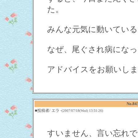
た。
みんな元気に動いている
なぜ、尾ぐされ病になっ
アドバイスをお願いしま
No.8
■投稿者/ エラ -
(2007/07/18(Wed) 13:51:26)
すいません、言い忘れで