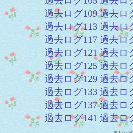
過去ログ105
過去ログ
過去ログ109
過去ログ
過去ログ113
過去ログ
過去ログ117
過去ログ
過去ログ121
過去ログ
過去ログ125
過去ログ
過去ログ129
過去ログ
過去ログ133
過去ログ
過去ログ137
過去ログ
過去ログ141
過去ログ
過去ログ