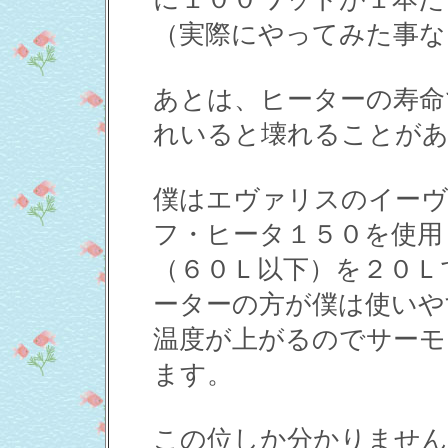
（実際にやってみた事な
あとは、ヒーターの寿命
れいると壊れることが
僕はエヴァリスのイーヴ
フ・ヒータ１５０を使用
（６０Ｌ以下）を２０Ｌ
ーターの方が僕は使いや
温度が上がるのでサーモ
ます。
この位しか分かりません