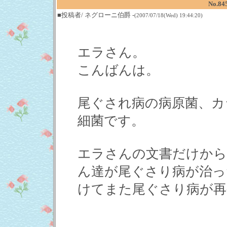
No.8
■投稿者/ ネグローニ伯爵 -
(2007/07/18(Wed) 19:44:20)
エラさん。
こんばんは。
尾ぐされ病の病原菌、カ
細菌です。
エラさんの文書だけから
ん達が尾ぐさり病が治っ
けてまた尾ぐさり病が再