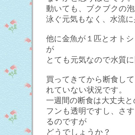
動いても、ブクブクの泡
泳ぐ元気もなく、水流に
他に金魚が１匹とオトシ
が
とても元気なので水質に
買ってきてから断食して
れていない状況です。
一週間の断食は大丈夫と
フンも透明ですし、さす
るのですが
どうでしょうか？