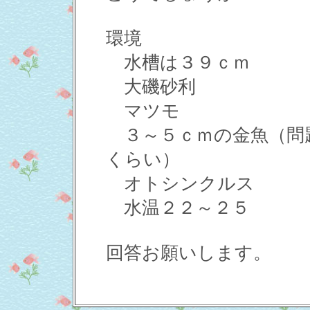
環境
水槽は３９ｃｍ
大磯砂利
マツモ
３～５ｃｍの金魚（問
くらい）
オトシンクルス
水温２２～２５
回答お願いします。