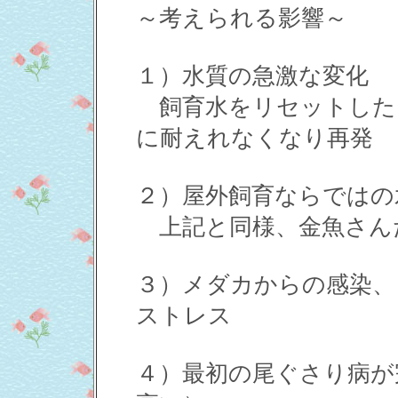
～考えられる影響～
１）水質の急激な変化
飼育水をリセットした
に耐えれなくなり再発
２）屋外飼育ならではの
上記と同様、金魚さん
３）メダカからの感染、
ストレス
４）最初の尾ぐさり病が