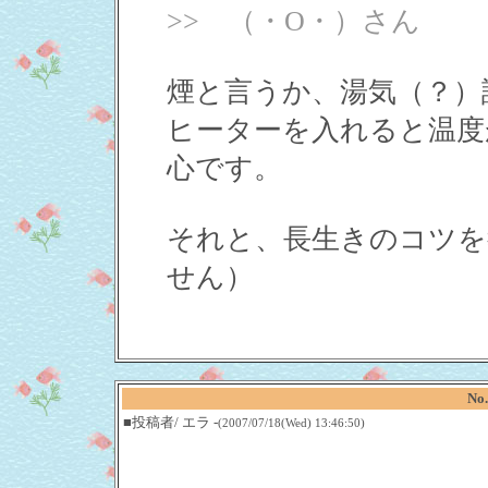
>> （・O・）さん
煙と言うか、湯気（？）
ヒーターを入れると温度
心です。
それと、長生きのコツを
せん）
No
■投稿者/ エラ -
(2007/07/18(Wed) 13:46:50)