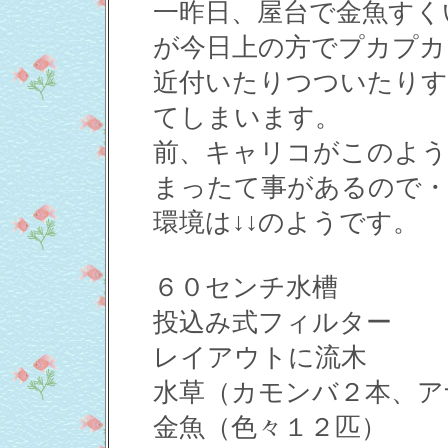
一昨日、屋台で金魚すく
が今日上の方でプカプカ
近付いたりつついたりす
てしまいます。
前、キャリコがこのよう
まったて事があるので・
環境は↓↓のようです。
６０センチ水槽
投込み式フィルター
レイアウトに流木
水草（カモンバ２本、ア
金魚（色々１２匹）