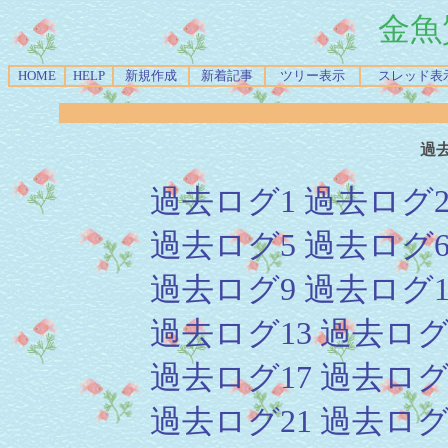
金魚
HOME
HELP
新規作成
新着記事
ツリー表示
スレッド表
過去
過去ログ1
過去ログ
過去ログ5
過去ログ
過去ログ9
過去ログ1
過去ログ13
過去ログ
過去ログ17
過去ログ
過去ログ21
過去ログ