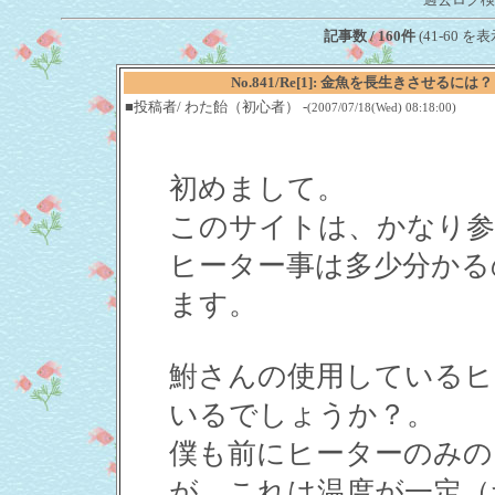
記事数 / 160件
(41-60 を表
No.841/Re[1]: 金魚を長生きさ
■投稿者/ わた飴（初心者） -
(2007/07/18(Wed) 08:18:00)
初めまして。
このサイトは、かなり参
ヒーター事は多少分かる
ます。
鮒さんの使用しているヒ
いるでしょうか？。
僕も前にヒーターのみの
が、これは温度が一定（