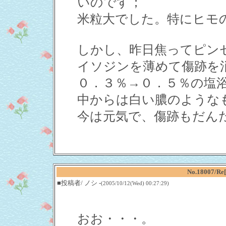
いのです；
米粒大でした。特にヒモ
しかし、昨日焦ってピン
イソジンを薄めて傷跡を
０．３％→０．５％の塩
中からは白い膿のような
今は元気で、傷跡もだん
No.18007
■投稿者/ ノシ -
(2005/10/12(Wed) 00:27:29)
おお・・・。