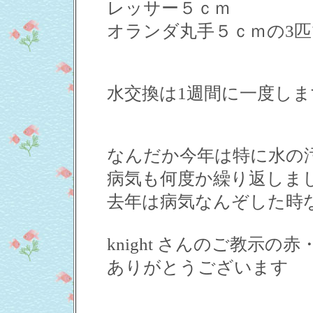
レッサー５ｃｍ
オランダ丸手５ｃｍの3
水交換は1週間に一度し
なんだか今年は特に水の
病気も何度か繰り返しま
去年は病気なんぞした時
knight さんのご教示
ありがとうございます