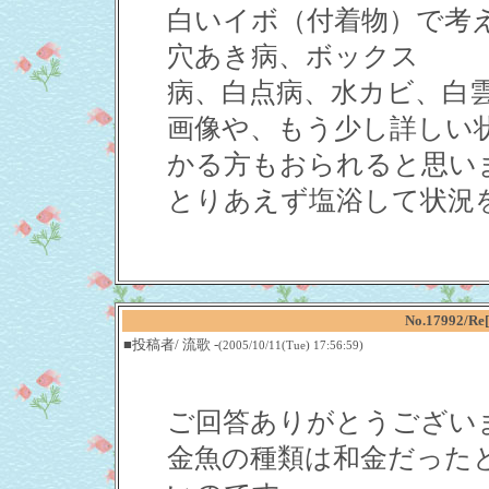
白いイボ（付着物）で考
穴あき病、ボックス
病、白点病、水カビ、白
画像や、もう少し詳しい
かる方もおられると思い
とりあえず塩浴して状況
No.17992
■投稿者/ 流歌 -
(2005/10/11(Tue) 17:56:59)
ご回答ありがとうござい
金魚の種類は和金だった