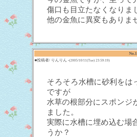
傷口も目立たなくなりま
他の金魚に異変もありま
No
■投稿者/ りんりん -
(2005/10/11(Tue) 23:59:19)
そろそろ水槽に砂利をは
ですが
水草の根部分にスポンジ
ました。
実際に水槽に埋め込む場
うか？