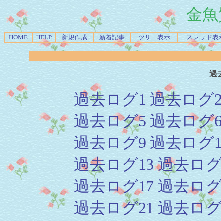
金魚
HOME
HELP
新規作成
新着記事
ツリー表示
スレッド表
過
過去ログ1
過去ログ
過去ログ5
過去ログ
過去ログ9
過去ログ1
過去ログ13
過去ログ
過去ログ17
過去ログ
過去ログ21
過去ログ