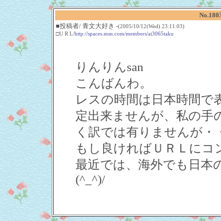
No.18
■投稿者/ 青文大好き -
(2005/10/12(Wed) 23:11:03)
□U R L/
http://spaces.msn.com/members/ai3065taku
りんりんsan
こんばんわ。
レスの時間は日本時間で
定出来ませんが、私の手
く訳では有りませんが・
もし良ければＵＲＬにコ
最近では、海外でも日本
(^_^)/