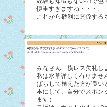
経験も知識もないので色
慎重すぎますね・・・。
これから砂利に関係する
No.18
■投稿者/ 青文大好き -
(2005/10/12(Wed) 22:09:20)
□U R L/
http://spaces.msn.com/members/ai3065taku
みなさん、横レス失礼します
私は水草詳しく有りませ
ばらして植えた方が良い
本にして、自分でスポン
ます）