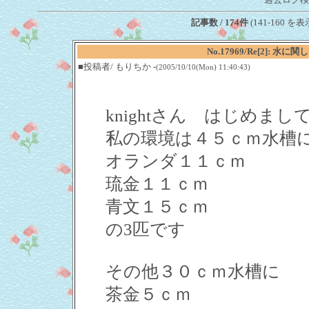
記事数 / 174件
(141-160 を表
No.17969/Re[2]
■投稿者/ もりちか -
(2005/10/10(Mon) 11:40:43)
knightさん はじめ
私の環境は４５ｃｍ水
オランダ１１ｃｍ
琉金１１ｃｍ
青文１５ｃｍ
の3匹です
その他３０ｃｍ水槽に
茶金５ｃｍ