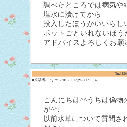
調べたところでは病気や
塩水に漬けてから
投入したほうがいいらし
ポットごといれないほう
アドバイスよろしくお願
No.18
■投稿者/ ごまめ -
(2005/10/12(Wed) 12:00:37)
こんにちは^^うちは偽
が^^;
以前水草について質問さ