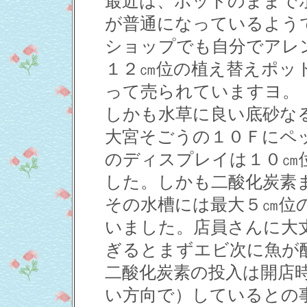
最近は、ポットのままで
が普通になっているよう
ショップでも自分でアレ
１２㎝位の植え替えポッ
って売られていますヨ。
しかも水草に良い底砂な
大宮そごうの１０Ｆにペ
のディスプレイは１０㎝
した。しかも二酸化炭素ま
その水槽には最大５㎝位
いました。店員さんに大
ぎるとまずエビ次に魚が
二酸化炭素の投入は開店
い方向で）しているとの