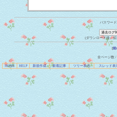
パスワード
(ダウンロード後、拡張子を
[
前
全ページ数 / 
HOME
HELP
新規作成
新着記事
ツリー表示
スレッド表