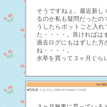
そうですねぇ。最近新し
るのか私も疑問だったの
うしたらポットごと入れ
た・・・・。良ければは
過去ログにもはずした方
ね・・・・。
水草を買って３ヶ月ぐら
No.18
■投稿者/ りんりん -
(2005/10/12(Wed) 17:24:36)
３ヶ月無事に育っている